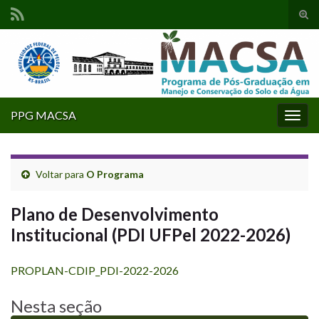
Alte
form
Search for:
de
pesq
PPG MACSA
Alter
nave
Voltar para
O Programa
Plano de Desenvolvimento
Institucional (PDI UFPel 2022-2026)
PROPLAN-CDIP_PDI-2022-2026
Nesta seção