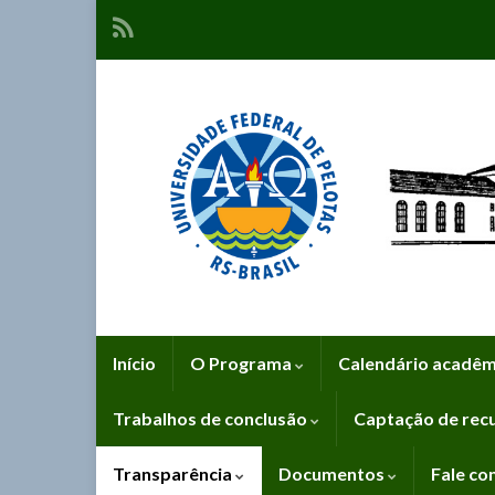
Início
O Programa
Calendário acadê
Trabalhos de conclusão
Captação de rec
Transparência
Documentos
Fale co