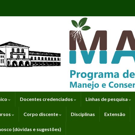
mico
Docentes credenciados
Linhas de pesquisa
ursos
Corpo discente
Disciplinas
Extensão
nosco (dúvidas e sugestões)