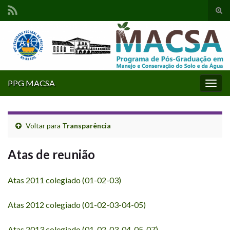
Alte
form
Search for:
de
pesq
PPG MACSA
Alter
nave
Voltar para
Transparência
Atas de reunião
Atas 2011 colegiado (01-02-03)
Atas 2012 colegiado (01-02-03-04-05)
Atas 2013 colegiado (01-02-03-04-05-07)