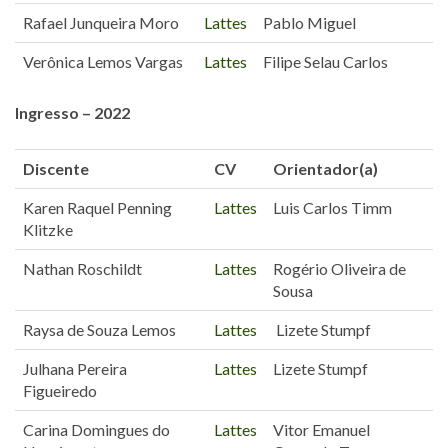
Rafael Junqueira Moro
Lattes
Pablo Miguel
Verônica Lemos Vargas
Lattes
Filipe Selau Carlos
Ingresso – 2022
Discente
CV
Orientador(a)
Karen Raquel Penning
Lattes
Luis Carlos Timm
Klitzke
Nathan Roschildt
Lattes
Rogério Oliveira de
Sousa
Raysa de Souza Lemos
Lattes
Lizete Stumpf
Julhana Pereira
Lattes
Lizete Stumpf
Figueiredo
Carina Domingues do
Lattes
Vitor Emanuel