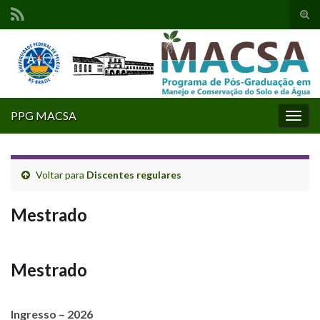
Alte
form
Search for:
de
pesq
PPG MACSA
Alter
nave
Voltar para
Discentes regulares
Mestrado
Mestrado
Ingresso – 2026