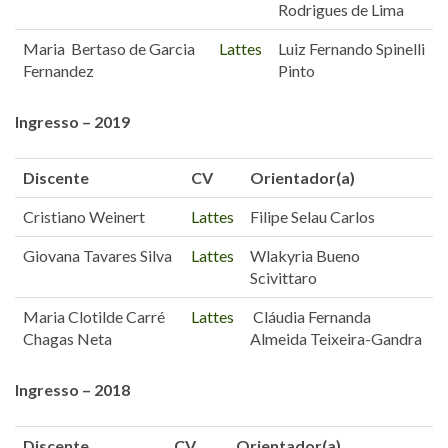
Rodrigues de Lima
Maria Bertaso de Garcia
Lattes
Luiz Fernando Spinelli
Fernandez
Pinto
Ingresso – 2019
Discente
CV
Orientador(a)
Cristiano Weinert
Lattes
Filipe Selau Carlos
Giovana Tavares Silva
Lattes
Wlakyria Bueno
Scivittaro
Maria Clotilde Carré
Lattes
Cláudia Fernanda
Chagas Neta
Almeida Teixeira-Gandra
Ingresso – 2018
Discente
CV
Orientador(a)