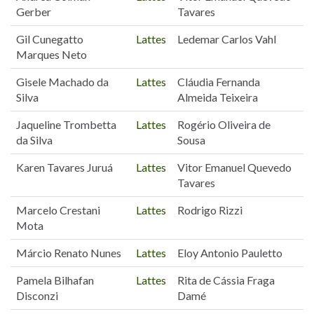
Gerber
Tavares
Gil Cunegatto
Lattes
Ledemar Carlos Vahl
Marques Neto
Gisele Machado da
Lattes
Cláudia Fernanda
Silva
Almeida Teixeira
Jaqueline Trombetta
Lattes
Rogério Oliveira de
da Silva
Sousa
Karen Tavares Juruá
Lattes
Vitor Emanuel Quevedo
Tavares
Marcelo Crestani
Lattes
Rodrigo Rizzi
Mota
Márcio Renato Nunes
Lattes
Eloy Antonio Pauletto
Pamela Bilhafan
Lattes
Rita de Cássia Fraga
Disconzi
Damé