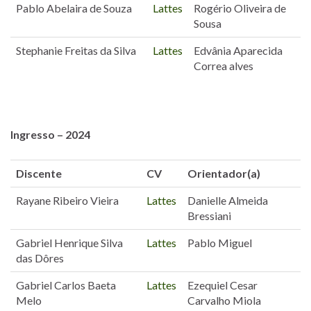
Pablo Abelaira de Souza
Lattes
Rogério Oliveira de
Sousa
Stephanie Freitas da Silva
Lattes
Edvânia Aparecida
Correa alves
Ingresso – 2024
Discente
CV
Orientador(a)
Rayane Ribeiro Vieira
Lattes
Danielle Almeida
Bressiani
Gabriel Henrique Silva
Lattes
Pablo Miguel
das Dôres
Gabriel Carlos Baeta
Lattes
Ezequiel Cesar
Melo
Carvalho Miola