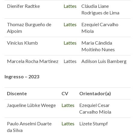
Dienifer Radtke
Lattes
Cláudia Liane
Rodrigues de Lima
Thomaz Burgueño de
Lattes
Ezequiel Carvalho
Alpoim
Miola
Vinícius Klumb
Lattes
Maria Cândida
Moitinho Nunes
Marcela Rocha Martinez
Lattes
Adilson Luis Bamberg
Ingresso – 2023
Discente
CV
Orientador(a)
Jaqueline Lübke Weege
Lattes
Ezequiel Cesar
Carvalho Miola
Paulo Anselmi Duarte
Lattes
Lizete Stumpf
da Silva