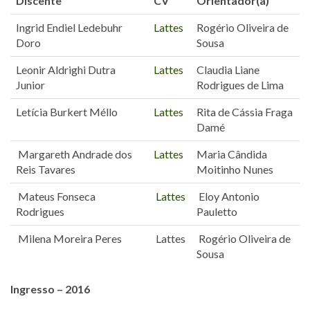
Discente
CV
Orientador(a)
Ingrid Endiel Ledebuhr
Lattes
Rogério Oliveira de
Doro
Sousa
Leonir Aldrighi Dutra
Lattes
Claudia Liane
Junior
Rodrigues de Lima
Letícia Burkert Méllo
Lattes
Rita de Cássia Fraga
Damé
Margareth Andrade dos
Lattes
Maria Cândida
Reis Tavares
Moitinho Nunes
Mateus Fonseca
Lattes
Eloy Antonio
Rodrigues
Pauletto
Milena Moreira Peres
Lattes
Rogério Oliveira de
Sousa
Ingresso – 2016