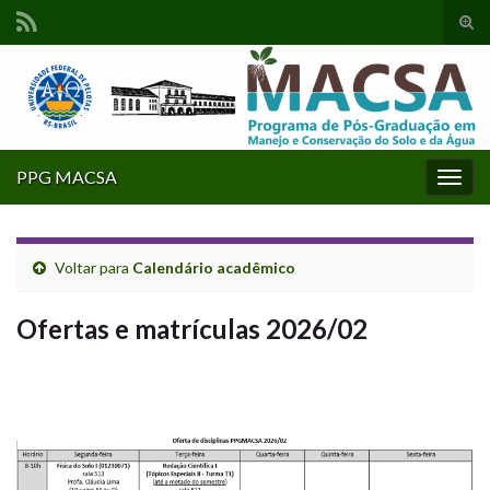
Alte
form
Search for:
de
pesq
PPG MACSA
Alter
nave
Voltar para
Calendário acadêmico
Ofertas e matrículas 2026/02