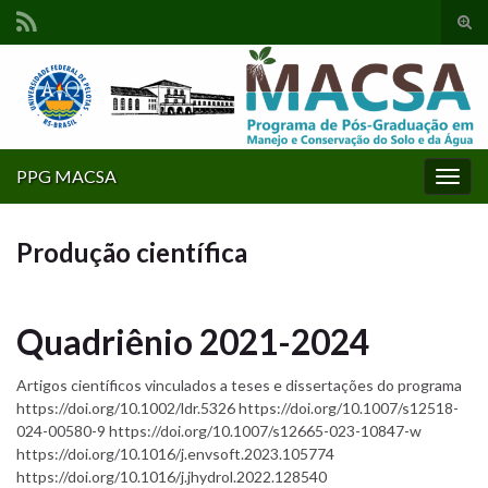
Alte
form
Search for:
de
pesq
PPG MACSA
Alter
nave
Produção científica
Quadriênio 2021-2024
Artigos científicos vinculados a teses e dissertações do programa
https://doi.org/10.1002/ldr.5326 https://doi.org/10.1007/s12518-
024-00580-9 https://doi.org/10.1007/s12665-023-10847-w
https://doi.org/10.1016/j.envsoft.2023.105774
https://doi.org/10.1016/j.jhydrol.2022.128540