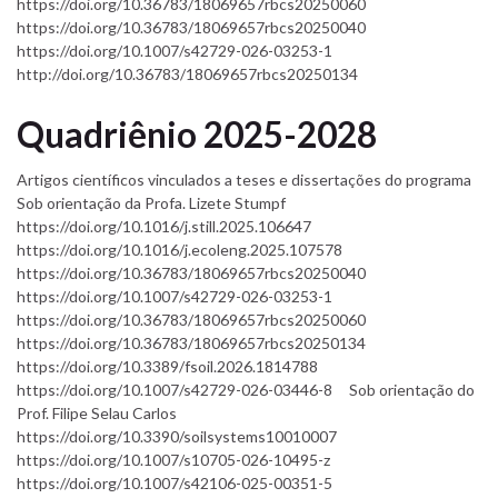
https://doi.org/10.36783/18069657rbcs20250060
https://doi.org/10.36783/18069657rbcs20250040
https://doi.org/10.1007/s42729-026-03253-1
http://doi.org/10.36783/18069657rbcs20250134
Quadriênio 2025-2028
Artigos científicos vinculados a teses e dissertações do programa
Sob orientação da Profa. Lizete Stumpf
https://doi.org/10.1016/j.still.2025.106647
https://doi.org/10.1016/j.ecoleng.2025.107578
https://doi.org/10.36783/18069657rbcs20250040
https://doi.org/10.1007/s42729-026-03253-1
https://doi.org/10.36783/18069657rbcs20250060
https://doi.org/10.36783/18069657rbcs20250134
https://doi.org/10.3389/fsoil.2026.1814788
https://doi.org/10.1007/s42729-026-03446-8 Sob orientação do
Prof. Filipe Selau Carlos
https://doi.org/10.3390/soilsystems10010007
https://doi.org/10.1007/s10705-026-10495-z
https://doi.org/10.1007/s42106-025-00351-5