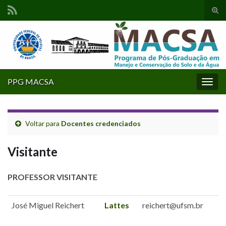
Alte
form
Search for:
de
pesq
PPG MACSA
Alter
nave
Voltar para
Docentes credenciados
Visitante
PROFESSOR VISITANTE
José Miguel Reichert
Lattes
reichert@ufsm.br