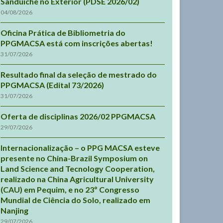
Sanduíche no Exterior (PDSE 2026/02)
04/08/2026
Oficina Prática de Bibliometria do
PPGMACSA está com inscrições abertas!
31/07/2026
Resultado final da seleção de mestrado do
PPGMACSA (Edital 73/2026)
31/07/2026
Oferta de disciplinas 2026/02 PPGMACSA
29/07/2026
Internacionalização – o PPG MACSA esteve
presente no China-Brazil Symposium on
Land Science and Tecnology Cooperation,
realizado na China Agricultural University
(CAU) em Pequim, e no 23º Congresso
Mundial de Ciência do Solo, realizado em
Nanjing
29/07/2026