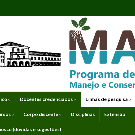
mico
Docentes credenciados
Linhas de pesquisa
ursos
Corpo discente
Disciplinas
Extensão
nosco (dúvidas e sugestões)