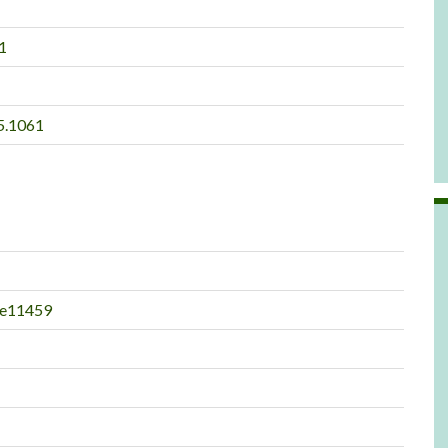
1
5.1061
e11459