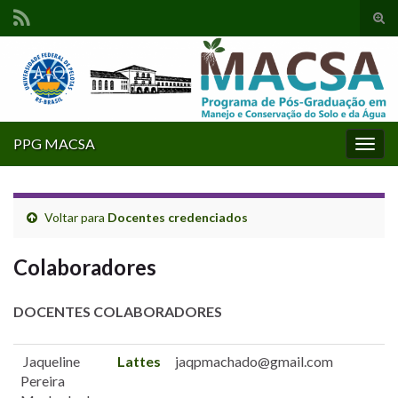
Alte
form
Search for:
de
pesq
PPG MACSA
Alter
nave
Voltar para
Docentes credenciados
Colaboradores
DOCENTES COLABORADORES
Jaqueline
Lattes
jaqpmachado@gmail.com
Pereira