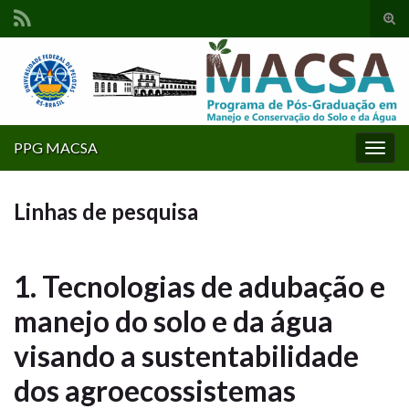
Alte
form
Search for:
de
pesq
PPG MACSA
Alter
nave
Linhas de pesquisa
1. Tecnologias de adubação e
manejo do solo e da água
visando a sustentabilidade
dos agroecossistemas