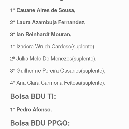
1° Cauane Aires de Sousa,
2° Laura Azambuja Fernandez,
3° Ian Reinhardt Mouran,
1° Izadora Wruch Cardoso(suplente),
2º Jullia Melo De Menezes(suplente),
3° Guilherme Pereira Ossanes(suplente),
4° Ana Clara Carmona Feitosa(suplente).
Bolsa BDU TI:
1° Pedro Afonso.
Bolsa BDU PPGO: