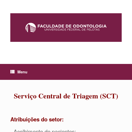
Skip
to
content
Menu
Serviço Central de Triagem (SCT)
Atribuições do setor:
- Acolhimento de pacientes;