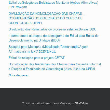
Edital de Seleção de Bolsista de Monitoria (Ações Afirmativas)
EPC 2026/01
DIVULGAÇÃO DA HOMOLOGAÇÃO DAS CHAPAS –
COORDENAÇÃO DO COLEGIADO DO CURSO DE
ODONTOLOGIA/UFPEL
Divulgação dos Resultados do processo seletivo Bolsas BDU
Informe sobre alteração do cronograma do Edital para Bolsa de
Desenvolvimento na Unidade (BDU)
Seleção para Monitoria (Modalidade Remunerada/Ações
Afirmativas) na EPC 2025/2/PEE
Edital de seleção para o projeto CETAT
Homologação das Inscrições das Chapas para Consulta Informal
à Direção a Faculdade de Odontologia (2025-2029) da UFPel
Nota de pesar
Criado com
WordPress
. Tema Vantage por
SiteOrigin
.