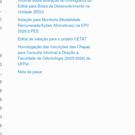
a
Informe sobre alteração do cronograma do
Edital para Bolsa de Desenvolvimento na
,
Unidade (BDU)
e
Seleção para Monitoria (Modalidade
Remunerada/Ações Afirmativas) na EPC
e
2025/2/PEE
Edital de seleção para o projeto CETAT
Homologação das Inscrições das Chapas
para Consulta Informal à Direção a
e
Faculdade de Odontologia (2025-2029) da
o
UFPel
,
Nota de pesar
e
e
s
e
o
e
o