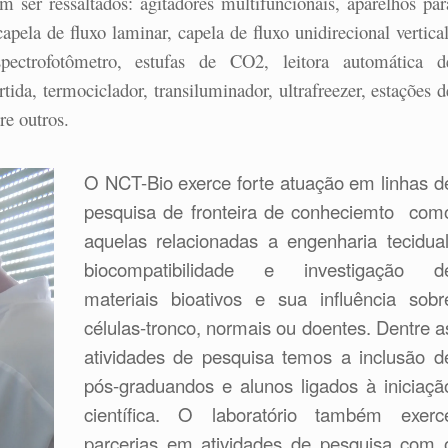
 ser ressaltados: agitadores multifuncionais, aparelhos par
capela de fluxo laminar, capela de fluxo unidirecional vertical
espectrofotômetro, estufas de CO2, leitora automática d
tida, termociclador, transiluminador, ultrafreezer, estações d
re outros.
O NCT-Bio exerce forte atuação em linhas d
pesquisa de fronteira de conheciemto com
aquelas relacionadas a engenharia tecidual
biocompatibilidade e investigação d
materiais bioativos e sua influência sobr
células-tronco, normais ou doentes. Dentre a
atividades de pesquisa temos a inclusão d
pós-graduandos e alunos ligados à iniciaçã
científica. O laboratório também exerc
parcerias em atividades de pesquisa com 