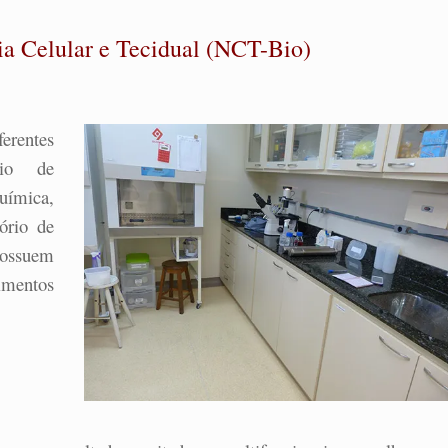
ia Celular e Tecidual (NCT-Bio)
rentes
rio de
uímica,
ório de
possuem
imentos