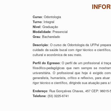
INFO
Curso
: Odontologia
Turno
: Integral
Nível
: Graduação
Modalidade
: Presencial
Grau
: Bacharelado
Descrição
: O curso de Odontologia da UFPel prepara 
cuidado da saúde bucal com rigor técnico e científico
cultural e econômica de seu meio.
Perfil do Egresso
: O perfil de um profissional é traç
filosófico-pedagógicas que nem sempre se mostram
universitária. O profissional que hoje é exigido c
generalista, humanista, crítico e reflexivo, para at
rigor técnico e científico, dirigindo sua atuação para
Endereço
: Rua Gonçalves Chaves, 457 CEP: 96015-5
Telefone
: (53) 3225-6741