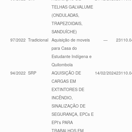
TELHAS GALVALUME
(ONDULADAS,
TRAPEZOIDAIS,
SANDUÍCHE)
97/2022
Tradicional
Aquisição de moveis
—
23110.0
para Casa do
Estudante Indígena e
Quilombola
94/2022
SRP
AQUISIÇÃO DE
14/02/2024
23110.0
CARGAS EM
EXTINTORES DE
INCÊNDIO,
SINALIZAÇÃO DE
SEGURANÇA, EPCs E
EPI's PARA
TRABALHOS EM