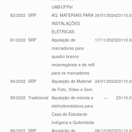
UAB/UFPel
82/2022
SRP
AQ. MATERIAIS PARA
24/01/2024
23110.0
INSTALAÇÕES
ELÉTRICAS
81/2022
SRP
Aquisição de
17/11/2023
23110.0
marcadores para
quadro branco
recarregáveis e de refil
para os marcadores
84/2022
SRP
Aquisição de Material
24/01/2024
23110.0
de Foto, Vídeo e Som
85/2022
Tradicional
Aquisição de móveis e
—
23110.0
eletrodomésticos para
Casa do Estudante
Indígena e Quilombola
86/2022
SRP
Aquisição de
08/12/2023
23110.0