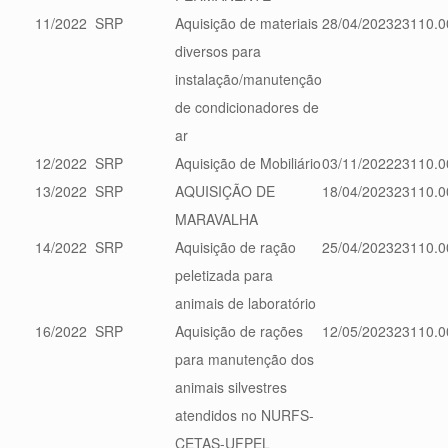
11/2022
SRP
Aquisição de materiais
28/04/2023
23110.0
diversos para
instalação/manutenção
de condicionadores de
ar
12/2022
SRP
Aquisição de Mobiliário
03/11/2022
23110.0
13/2022
SRP
AQUISIÇÃO DE
18/04/2023
23110.0
MARAVALHA
14/2022
SRP
Aquisição de ração
25/04/2023
23110.0
peletizada para
animais de laboratório
16/2022
SRP
Aquisição de rações
12/05/2023
23110.0
para manutenção dos
animais silvestres
atendidos no NURFS-
CETAS-UFPEL