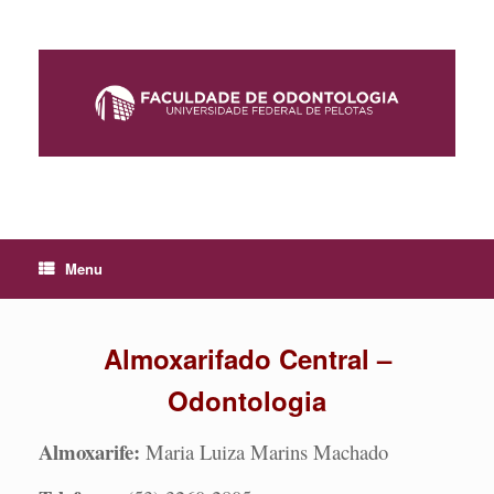
Skip
to
content
Menu
Almoxarifado Central –
Odontologia
Almoxarife:
Maria Luiza Marins Machado