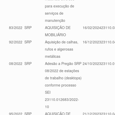
para execução de
serviços de
manutenção
83/2022
SRP
AQUISIÇÃO DE
16/02/2024
23110.0
MOBILIÁRIO
92/2022
SRP
Aquisição de calhas,
16/12/2023
23110.0
rufos e algerosas
metálicas
08/2022
SRP
Adesão a Pregão SRP
24/10/2023
23110.0
08/2022 de estações
de trabalho (desktops)
conforme processo
SEI
23110.012683/2022-
10
95/2022
SRP
AQUISIÇÃO DE
21/12/2023
23110.0