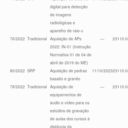
digital para detecção
de imagens
radiológicas e
aparelho de raio-x
76/2022
Tradicional
Aquisição de APs
—
23110.0
2022: IN-01 (Instrução
Normativa 01 de 04 de
abril de 2019 do ME)
80/2022
SRP
Aquisição de pedras
11/10/2023
23110.0
basalto e granito
78/2022
Tradicional
Aquisição de
—
23110.0
equipamentos de
áudio e vídeo para os
estúdios de gravação
de aulas dos cursos à
distância da