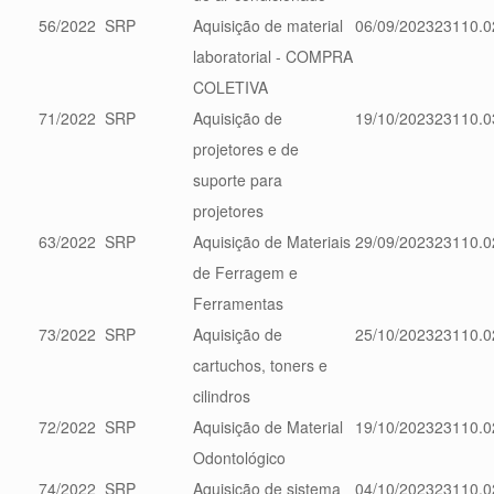
56/2022
SRP
Aquisição de material
06/09/2023
23110.0
laboratorial - COMPRA
COLETIVA
71/2022
SRP
Aquisição de
19/10/2023
23110.0
projetores e de
suporte para
projetores
63/2022
SRP
Aquisição de Materiais
29/09/2023
23110.0
de Ferragem e
Ferramentas
73/2022
SRP
Aquisição de
25/10/2023
23110.0
cartuchos, toners e
cilindros
72/2022
SRP
Aquisição de Material
19/10/2023
23110.0
Odontológico
74/2022
SRP
Aquisição de sistema
04/10/2023
23110.0