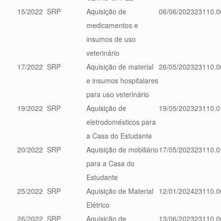
15/2022
SRP
Aquisição de
06/06/2023
23110.0
medicamentos e
insumos de uso
veterinário
17/2022
SRP
Aquisição de material
26/05/2023
23110.0
e insumos hospitalares
para uso veterinário
19/2022
SRP
Aquisição de
19/05/2023
23110.0
eletrodomésticos para
a Casa do Estudante
20/2022
SRP
Aquisição de mobiliário
17/05/2023
23110.0
para a Casa do
Estudante
25/2022
SRP
Aquisição de Material
12/01/2024
23110.0
Elétrico
26/2022
SRP
Aquisição de
13/06/2023
23110.0