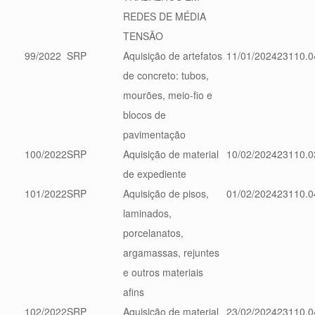
REDES DE MÉDIA
TENSÃO
99/2022
SRP
Aquisição de artefatos
11/01/2024
23110.0
de concreto: tubos,
mourões, meio-fio e
blocos de
pavimentação
100/2022
SRP
Aquisição de material
10/02/2024
23110.0
de expediente
101/2022
SRP
Aquisição de pisos,
01/02/2024
23110.0
laminados,
porcelanatos,
argamassas, rejuntes
e outros materiais
afins
102/2022
SRP
Aquisição de material
23/02/2024
23110.0