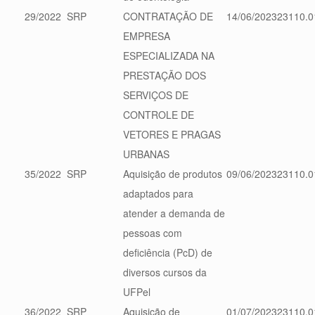
29/2022
SRP
CONTRATAÇÃO DE
14/06/2023
23110.0
EMPRESA
ESPECIALIZADA NA
PRESTAÇÃO DOS
SERVIÇOS DE
CONTROLE DE
VETORES E PRAGAS
URBANAS
35/2022
SRP
Aquisição de produtos
09/06/2023
23110.0
adaptados para
atender a demanda de
pessoas com
deficiência (PcD) de
diversos cursos da
UFPel
36/2022
SRP
Aquisição de
01/07/2023
23110.0