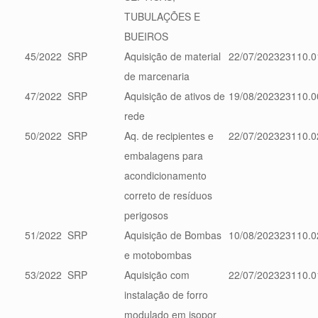
TUBULAÇÕES E
BUEIROS
45/2022
SRP
Aquisição de material
22/07/2023
23110.0
de marcenaria
47/2022
SRP
Aquisição de ativos de
19/08/2023
23110.0
rede
50/2022
SRP
Aq. de recipientes e
22/07/2023
23110.0
embalagens para
acondicionamento
correto de resíduos
perigosos
51/2022
SRP
Aquisição de Bombas
10/08/2023
23110.0
e motobombas
53/2022
SRP
Aquisição com
22/07/2023
23110.0
instalação de forro
modulado em isopor