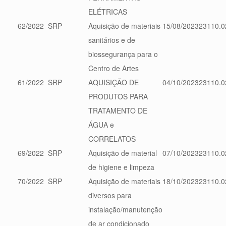
ELÉTRICAS
62/2022
SRP
Aquisição de materiais
15/08/2023
23110.0
sanitários e de
biossegurança para o
Centro de Artes
61/2022
SRP
AQUISIÇÃO DE
04/10/2023
23110.0
PRODUTOS PARA
TRATAMENTO DE
ÁGUA e
CORRELATOS
69/2022
SRP
Aquisição de material
07/10/2023
23110.0
de higiene e limpeza
70/2022
SRP
Aquisição de materiais
18/10/2023
23110.0
diversos para
instalação/manutenção
de ar condicionado