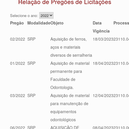
Relação de Pregões de Licitações
Selecione o ano:
Pregão
Modalidade
Objeto
Data
Proces
Vigência
02/2022
SRP
Aquisição de ferros,
18/03/2023
23110.0
aços e materiais
diversos de serralheria
01/2022
SRP
Aquisição de material
18/04/2023
23110.0
permanente para
Faculdade de
Odontologia.
03/2022
SRP
Aquisição de material
12/04/2023
23110.0
para manutenção de
equipamentos
odontológicos
06/2022
SRP
AQUISIÇÃO DE
08/04/2023
23110.0