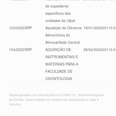
de expediente
específicos das
unidades da Ufpel
103/2022
SRP
Aquisição de Gêneros
18/01/2024
23110.0
Alimentícios do
Almoxarifado Central
104/2022
SRP
AQUISIÇÃO DE
28/04/2024
23110.0
INSTRUMENTAIS E
MATERIAIS PARA A
FACULDADE DE
ODONTOLOGIA
Página gerada com informações do COBALTO - Sistema Integrado
de Gestão. Dados obtidos do sistema são atualizados a cada 5
minutos.