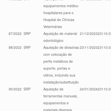
equipamentos médico-
hospitalares para o
Hospital de Clínicas
Veterinárias
87/2022
SRP
Aquisição de material
21/12/2023
23110.0
odontológico
88/2022
SRP
Aquisição de divisórias
23/11/2023
23110.0
com colocação de
perfis metálicos de
suporte, portas e
vidros, incluindo sua
instalação/substituição
90/2022
SRP
Aquisição de
24/01/2024
23110.0
ferramentas manuais,
equipamentos e
materiais diversos