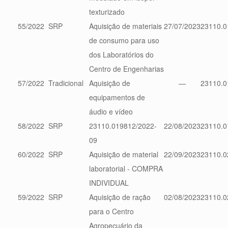
texturizado
55/2022
SRP
Aquisição de materiais
27/07/2023
23110.0
de consumo para uso
dos Laboratórios do
Centro de Engenharias
57/2022
Tradicional
Aquisição de
—
23110.0
equipamentos de
áudio e vídeo
58/2022
SRP
23110.019812/2022-
22/08/2023
23110.0
09
60/2022
SRP
Aquisição de material
22/09/2023
23110.0
laboratorial - COMPRA
INDIVIDUAL
59/2022
SRP
Aquisição de ração
02/08/2023
23110.0
para o Centro
Agropecuário da