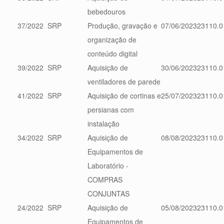
bebedouros
37/2022
SRP
Produção, gravação e
07/06/2023
23110.0
organização de
conteúdo digital
39/2022
SRP
Aquisição de
30/06/2023
23110.0
ventiladores de parede
41/2022
SRP
Aquisição de cortinas e
25/07/2023
23110.0
persianas com
instalação
34/2022
SRP
Aquisição de
08/08/2023
23110.0
Equipamentos de
Laboratório -
COMPRAS
CONJUNTAS
24/2022
SRP
Aquisição de
05/08/2023
23110.0
Equipamentos de