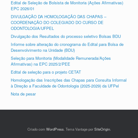
Edital de Seleção de Bolsista de Monitoria (Ações Afirmativas)
EPC 2026/01
DIVULGAÇÃO DA HOMOLOGAÇÃO DAS CHAPAS –
COORDENAÇÃO DO COLEGIADO DO CURSO DE
ODONTOLOGIA/UFPEL
Divulgação dos Resultados do processo seletivo Bolsas BDU
Informe sobre alteração do cronograma do Edital para Bolsa de
Desenvolvimento na Unidade (BDU)
Seleção para Monitoria (Modalidade Remunerada/Ações
Afirmativas) na EPC 2025/2/PEE
Edital de seleção para o projeto CETAT
Homologação das Inscrições das Chapas para Consulta Informal
à Direção a Faculdade de Odontologia (2025-2029) da UFPel
Nota de pesar
Criado com
WordPress
. Tema Vantage por
SiteOrigin
.