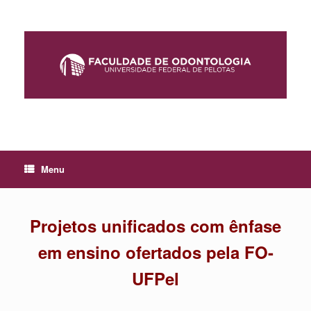
Skip
to
content
Menu
Projetos unificados com ênfase
em ensino ofertados pela FO-
UFPel