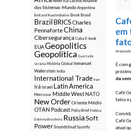
Análise
América Latina
dos Sistemas-Mundo
Argentina
Book
Brasil
Belt and Road Initiative
Caf
Brazil
BRICS
Charles
China
em 
Pennaforte
Cibersegurança
Cuba
E-book
fat
Geopolitics
EUA
Geopolítica
Arquivad
Guerra da
Immanuel
História Global
É com g
Ucrânia
Wallerstein
próximo
India
International Trade
da sem
Iran
Latin America
Irã
Israel
Café Ge
Middle West
NATO
Mercosur
fatos e
New Order
Oriente Médio
OTAN
Podcast
Policy Brief
Política
Convida
Russia
Soft
Externa Brasileira
Café Ge
Power
Soundcloud
Spotify
atual q