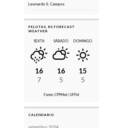
Leonardo S. Campos
PELOTAS, RS FORECAST
WEATHER
SEXTA
SÁBADO
DOMINGO
16
16
15
7
5
5
Fonte: CPPMet / UFPel
CALENDARIO
setembro 2024