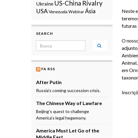
US-China Rivalry
Ukraine
USA
Ásia
Neste e
Venezuela
Webinar
teremos
futuras
SEARCH
O nosso
Search for:
adjunto
Ambient
Animal,
FA RSS
em Orni
taxonom
After Putin
Russia’s coming succession crisis.
Inscriçõ
The Chinese Way of Lawfare
Beijing’s quest to challenge
America’s legal hegemony.
America Must Let Go of the
Middle East