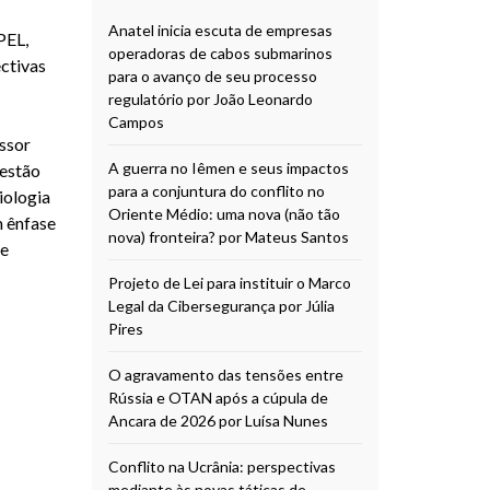
Anatel inicia escuta de empresas
PEL,
operadoras de cabos submarinos
ctivas
para o avanço de seu processo
regulatório por João Leonardo
Campos
ssor
A guerra no Iêmen e seus impactos
Gestão
para a conjuntura do conflito no
iologia
Oriente Médio: uma nova (não tão
m ênfase
nova) fronteira? por Mateus Santos
 e
Projeto de Lei para instituir o Marco
Legal da Cibersegurança por Júlia
Pires
O agravamento das tensões entre
Rússia e OTAN após a cúpula de
Ancara de 2026 por Luísa Nunes
Conflito na Ucrânia: perspectivas
mediante às novas táticas de