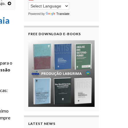
jo.
Powered by
Translate
aia
FREE DOWNLOAD E-BOOKS
para o
ussão
cas:
ximo
sempre
LATEST NEWS