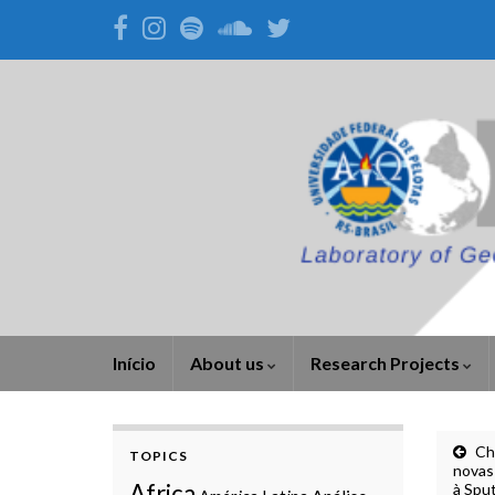
Início
About us
Research Projects
Ch
TOPICS
novas
Africa
à Spu