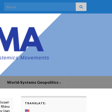
Search for:
World‑Systems Geopolitics
Israel-
TRANSLATE:
y Rhino
by Izan