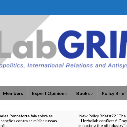
Members
Expert Opinion
Books
Policy Brief
arles Pennaforte fala sobre as
New Policy Brief #22 “The 
 sanções contra as mídias russas
Hezbollah conflict: A Gra
tnik
impacting the oil industry” 