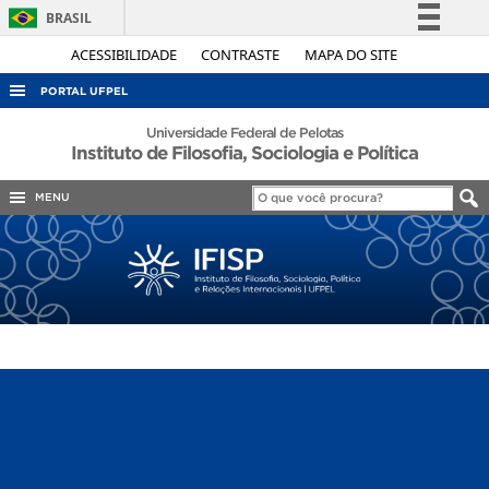
BRASIL
Simplifique!
ACESSIBILIDADE
CONTRASTE
MAPA DO SITE
Comunica BR
PORTAL UFPEL
Participe
ACESSO À INFORMAÇÃO
Universidade Federal de Pelotas
Instituto de Filosofia, Sociologia e Política
Acesso à informação
AUDITORIA
Legislação
MENU
COBALTO
Canais
CONCURSOS
EDITAIS
INTERNACIONAL
OUVIDORIA
PORTARIAS
TELEFONES