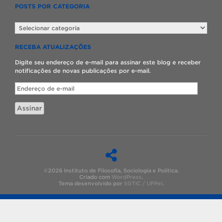
POSTS POR CATEGORIA
Posts
por
categoria
RECEBA ATUALIZAÇÕES
Digite seu endereço de e-mail para assinar este blog e receber
notificações de novas publicações por e-mail.
Endereço
de
e-
Assinar
mail
©2026 Instituto de Filosofia, Sociologia e Política.
Criado com
WordPress
.
Tema desenvolvido por
SGTIC / UFPel
.