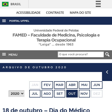
BRASIL
Simplifique!
ACESSIBILIDADE
CONTRASTE
MAPA DO SITE
Comunica BR
PORTAL UFPEL
Participe
ACESSO À INFORMAÇÃO
Universidade Federal de Pelotas
FAMED – Faculdade de Medicina, Psicologia e
Acesso à informação
AUDITORIA
Terapia Ocupacional
Legislação
“Leiga” … desde 1963
COBALTO
Canais
MENU
CONCURSOS
EDITAIS
ARQUIVO DE OUTUBRO 2020
INTERNACIONAL
OUVIDORIA
JAN
FEV
MAR
ABR
MAI
JUN
PORTARIAS
JUL
AGO
SET
OUT
NOV
DEZ
TELEFONES
18 de outubro – Dia do Médico