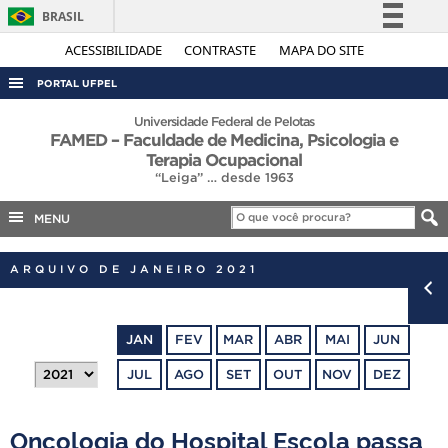
BRASIL
Simplifique!
ACESSIBILIDADE
CONTRASTE
MAPA DO SITE
Comunica BR
PORTAL UFPEL
Participe
ACESSO À INFORMAÇÃO
Universidade Federal de Pelotas
FAMED – Faculdade de Medicina, Psicologia e
Acesso à informação
AUDITORIA
Terapia Ocupacional
Legislação
“Leiga” … desde 1963
COBALTO
Canais
MENU
CONCURSOS
EDITAIS
ARQUIVO DE JANEIRO 2021
INTERNACIONAL
OUVIDORIA
JAN
FEV
MAR
ABR
MAI
JUN
PORTARIAS
JUL
AGO
SET
OUT
NOV
DEZ
TELEFONES
Oncologia do Hospital Escola passa