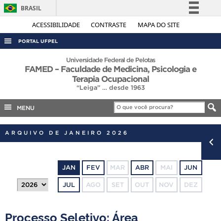
BRASIL
Simplifique!
ACESSIBILIDADE
CONTRASTE
MAPA DO SITE
Comunica BR
PORTAL UFPEL
Participe
ACESSO À INFORMAÇÃO
Universidade Federal de Pelotas
FAMED – Faculdade de Medicina, Psicologia e
Acesso à informação
AUDITORIA
Terapia Ocupacional
Legislação
“Leiga” … desde 1963
COBALTO
Canais
MENU
CONCURSOS
EDITAIS
ARQUIVO DE JANEIRO 2026
INTERNACIONAL
OUVIDORIA
JAN
FEV
MAR
ABR
MAI
JUN
PORTARIAS
JUL
AGO
SET
OUT
NOV
DEZ
TELEFONES
Processo Seletivo: Área