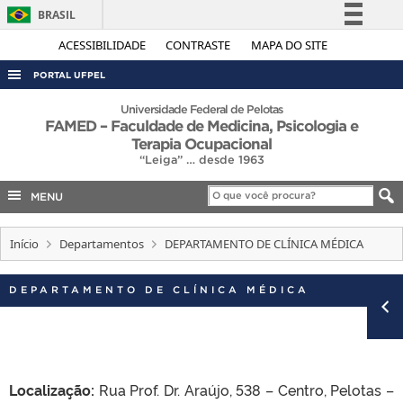
BRASIL
Simplifique!
ACESSIBILIDADE
CONTRASTE
MAPA DO SITE
Comunica BR
PORTAL UFPEL
Participe
ACESSO À INFORMAÇÃO
Universidade Federal de Pelotas
FAMED – Faculdade de Medicina, Psicologia e
Acesso à informação
AUDITORIA
Terapia Ocupacional
Legislação
“Leiga” … desde 1963
COBALTO
Canais
MENU
CONCURSOS
EDITAIS
Início
Departamentos
DEPARTAMENTO DE CLÍNICA MÉDICA
INTERNACIONAL
DEPARTAMENTO DE CLÍNICA MÉDICA
OUVIDORIA
PORTARIAS
TELEFONES
Localização:
Rua Prof. Dr. Araújo, 538 – Centro, Pelotas –