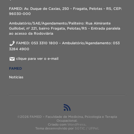
FAMED: Av. Duque de Caxias, 250 - Fragata, Pelotas - RS, CEP:
96030-000
Ambulatório/SAE/Agendamento/Paliteiro: Rua Almirante
Guillobel, nº 221, bairro Fragata, Pelotas/RS - Entrada paralela
ao acesso da Rodoviária
FAMED: 053 3310 1800 - Ambulatório/Agendamento: 053
3284 4900
clique para ver o e-mail
FAMED
Notícias
©2026 FAMED – Faculdade de Medicina, Psicologia e Terapia
Ocupacional.
Criado com
WordPress
.
Tema desenvolvido por
SGTIC / UFPel
.