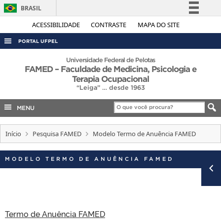
BRASIL
Simplifique!
ACESSIBILIDADE
CONTRASTE
MAPA DO SITE
Comunica BR
PORTAL UFPEL
Participe
ACESSO À INFORMAÇÃO
Universidade Federal de Pelotas
FAMED – Faculdade de Medicina, Psicologia e
Acesso à informação
AUDITORIA
Terapia Ocupacional
Legislação
“Leiga” … desde 1963
COBALTO
Canais
MENU
CONCURSOS
EDITAIS
Início
Pesquisa FAMED
Modelo Termo de Anuência FAMED
INTERNACIONAL
MODELO TERMO DE ANUÊNCIA FAMED
OUVIDORIA
PORTARIAS
TELEFONES
Termo de Anuência FAMED