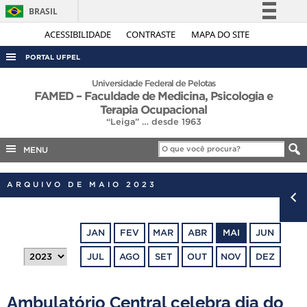
BRASIL
Simplifique!
ACESSIBILIDADE
CONTRASTE
MAPA DO SITE
Comunica BR
PORTAL UFPEL
Participe
ACESSO À INFORMAÇÃO
Universidade Federal de Pelotas
FAMED – Faculdade de Medicina, Psicologia e
Acesso à informação
AUDITORIA
Terapia Ocupacional
Legislação
“Leiga” … desde 1963
COBALTO
Canais
MENU
CONCURSOS
EDITAIS
ARQUIVO DE MAIO 2023
INTERNACIONAL
OUVIDORIA
JAN
FEV
MAR
ABR
MAI
JUN
PORTARIAS
JUL
AGO
SET
OUT
NOV
DEZ
TELEFONES
Ambulatório Central celebra dia do