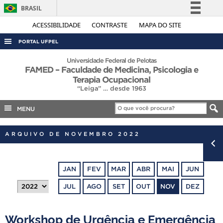
BRASIL
Simplifique!
ACESSIBILIDADE
CONTRASTE
MAPA DO SITE
Comunica BR
PORTAL UFPEL
Participe
ACESSO À INFORMAÇÃO
Universidade Federal de Pelotas
FAMED – Faculdade de Medicina, Psicologia e
Acesso à informação
AUDITORIA
Terapia Ocupacional
Legislação
“Leiga” … desde 1963
COBALTO
Canais
MENU
CONCURSOS
EDITAIS
ARQUIVO DE NOVEMBRO 2022
INTERNACIONAL
OUVIDORIA
JAN
FEV
MAR
ABR
MAI
JUN
PORTARIAS
JUL
AGO
SET
OUT
NOV
DEZ
TELEFONES
Workshop de Urgência e Emergência