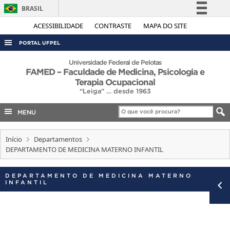
BRASIL
Simplifique!
ACESSIBILIDADE
CONTRASTE
MAPA DO SITE
Comunica BR
PORTAL UFPEL
Participe
ACESSO À INFORMAÇÃO
Universidade Federal de Pelotas
FAMED – Faculdade de Medicina, Psicologia e
Acesso à informação
AUDITORIA
Terapia Ocupacional
Legislação
“Leiga” … desde 1963
COBALTO
Canais
MENU
CONCURSOS
EDITAIS
Início
Departamentos
DEPARTAMENTO DE MEDICINA MATERNO INFANTIL
INTERNACIONAL
OUVIDORIA
DEPARTAMENTO DE MEDICINA MATERNO
INFANTIL
PORTARIAS
TELEFONES