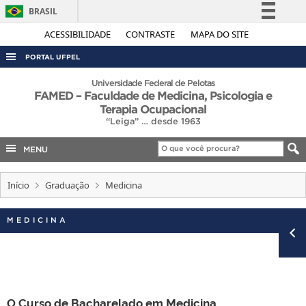
BRASIL
Simplifique!
ACESSIBILIDADE
CONTRASTE
MAPA DO SITE
Comunica BR
PORTAL UFPEL
Participe
ACESSO À INFORMAÇÃO
Universidade Federal de Pelotas
FAMED – Faculdade de Medicina, Psicologia e
Acesso à informação
AUDITORIA
Terapia Ocupacional
Legislação
“Leiga” … desde 1963
COBALTO
Canais
MENU
CONCURSOS
EDITAIS
Início
Graduação
Medicina
INTERNACIONAL
MEDICINA
OUVIDORIA
PORTARIAS
TELEFONES
O Curso de Bacharelado em Medicina