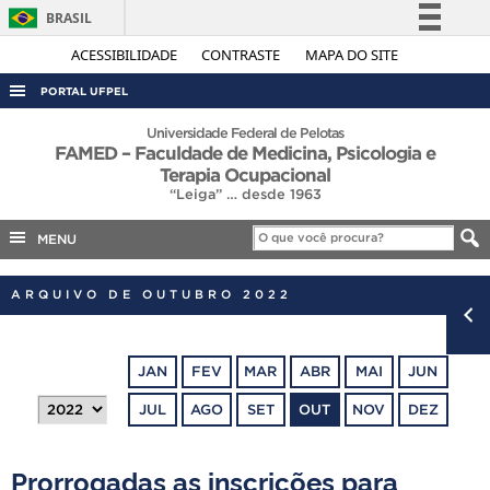
BRASIL
Simplifique!
ACESSIBILIDADE
CONTRASTE
MAPA DO SITE
Comunica BR
PORTAL UFPEL
Participe
ACESSO À INFORMAÇÃO
Universidade Federal de Pelotas
FAMED – Faculdade de Medicina, Psicologia e
Acesso à informação
AUDITORIA
Terapia Ocupacional
Legislação
“Leiga” … desde 1963
COBALTO
Canais
MENU
CONCURSOS
EDITAIS
ARQUIVO DE OUTUBRO 2022
INTERNACIONAL
OUVIDORIA
JAN
FEV
MAR
ABR
MAI
JUN
PORTARIAS
JUL
AGO
SET
OUT
NOV
DEZ
TELEFONES
Prorrogadas as inscrições para