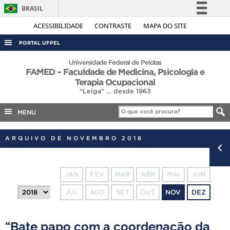
BRASIL
Simplifique!
ACESSIBILIDADE
CONTRASTE
MAPA DO SITE
Comunica BR
PORTAL UFPEL
Participe
ACESSO À INFORMAÇÃO
Universidade Federal de Pelotas
FAMED – Faculdade de Medicina, Psicologia e
Acesso à informação
AUDITORIA
Terapia Ocupacional
Legislação
“Leiga” … desde 1963
COBALTO
Canais
MENU
CONCURSOS
EDITAIS
ARQUIVO DE NOVEMBRO 2018
INTERNACIONAL
OUVIDORIA
JAN
FEV
MAR
ABR
MAI
JUN
PORTARIAS
JUL
AGO
SET
OUT
NOV
DEZ
TELEFONES
“Bate papo com a coordenação da