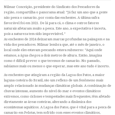
Nilmar Conceição, presidente do Sindicato dos Pescadores da
região, compartilha o panorama atual: “Já faz um ano que a gente
não pesca o camarão, por conta das enchentes. A última safra
favorável foi em 2021. De lá para cá, o clima e outros fatores
naturais afetaram muito a pesca. Este ano, a expectativa é incerta,
pois a natureza tem sido imprevisível.”
As enchentes de 2024 deixaram marcas profundas na paisagem e na
vida dos pescadores. Nilmar lembra que, até o mês de janeiro, o
local onde eles estavam pescando estava submerso: “Aqui onde
estamos, a água chegou a dois metros de altura. Então, imagina
como é difícil prever o que teremos de camarão. No passado,
sabíamos mais ou menos o que esperar, mas este ano tudo é incerto.
As enchentes que atingiram a região da Lagoa dos Patos, a maior
laguna costeira do Brasil, são um reflexo de um fenômeno mais
amplo relacionado às mudanças climáticas globais. A combinação de
chuvas intensas, aumento do nível do mar e eventos climáticos
extremos, como ciclones e tempestades mais frequentes, têm afetado
diretamente as áreas costeiras, alterando a dinâmica dos
ecossistemas aquáticos. A Lagoa dos Patos, que é vital para a pesca de
camarão em Pelotas, tem sofrido com esses eventos climáticos,