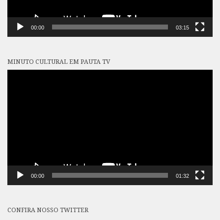
00:00
03:15
MINUTO CULTURAL EM PAUTA TV
Tocador
de
vídeo
00:00
01:32
CONFIRA NOSSO TWITTER