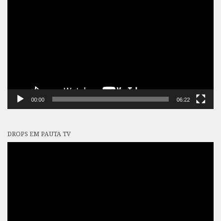
de
vídeo
00:00
06:22
DROPS EM PAUTA TV
Tocador
de
vídeo