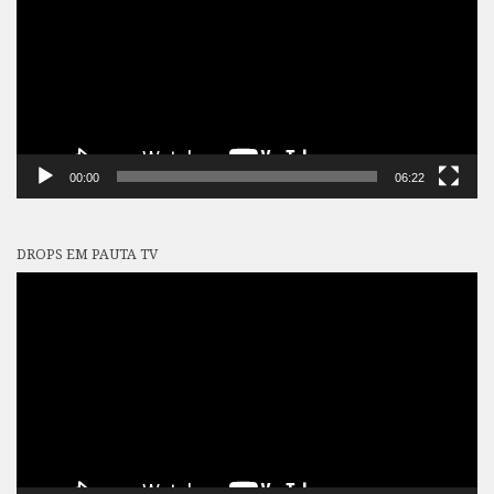
00:00
06:22
DROPS EM PAUTA TV
Tocador
de
vídeo