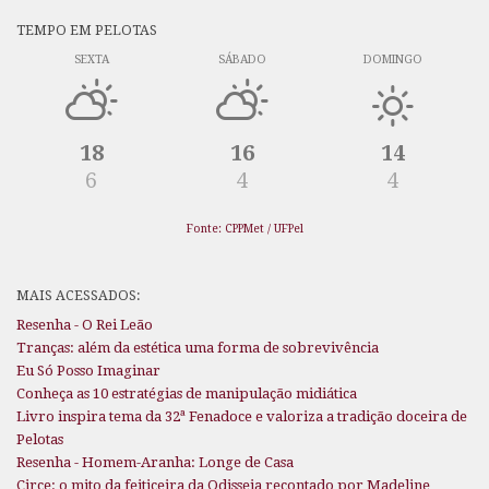
TEMPO EM PELOTAS
SEXTA
SÁBADO
DOMINGO
18
16
14
6
4
4
Fonte: CPPMet / UFPel
MAIS ACESSADOS:
Resenha - O Rei Leão
Tranças: além da estética uma forma de sobrevivência
Eu Só Posso Imaginar
Conheça as 10 estratégias de manipulação midiática
Livro inspira tema da 32ª Fenadoce e valoriza a tradição doceira de
Pelotas
Resenha - Homem-Aranha: Longe de Casa
Circe: o mito da feiticeira da Odisseia recontado por Madeline