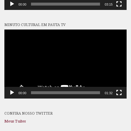
00:00
03:15
MINUTO CULTURAL EM PAUTA TV
Tocador
de
vídeo
00:00
01:32
CONFIRA NOSSO TWITTER
Meus Tuítes