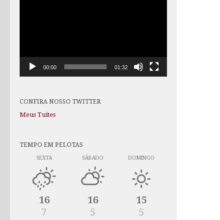
de
vídeo
00:00
01:32
CONFIRA NOSSO TWITTER
Meus Tuítes
TEMPO EM PELOTAS
SEXTA
SÁBADO
DOMINGO
16
16
15
7
5
5