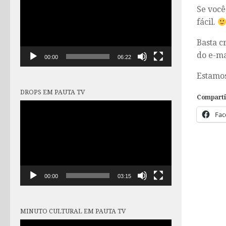
vídeo
Se você
fácil.
Basta c
do e-m
00:00
06:22
Estamos
DROPS EM PAUTA TV
Comparti
Tocador
Fac
de
vídeo
00:00
03:15
MINUTO CULTURAL EM PAUTA TV
Tocador