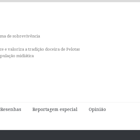
orma de sobrevivência
e e valoriza a tradição doceira de Pelotas
ipulação midiática
e Resenhas
Reportagem especial
Opinião