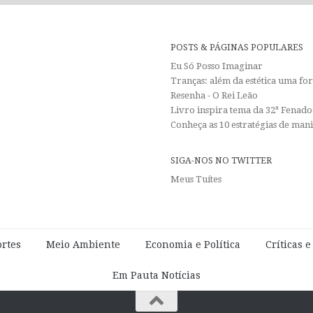
POSTS & PÁGINAS POPULARES
Eu Só Posso Imaginar
Tranças: além da estética uma f
Resenha - O Rei Leão
Livro inspira tema da 32ª Fenadoc
Conheça as 10 estratégias de man
SIGA-NOS NO TWITTER
Meus Tuítes
rtes
Meio Ambiente
Economia e Política
Críticas 
Em Pauta Notícias