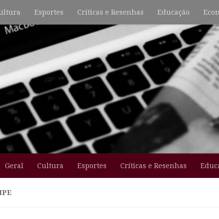
ultura
Esportes
Críticas e Resenhas
Educação
Econ
Geral
Cultura
Esportes
Críticas e Resenhas
Educ
IPE