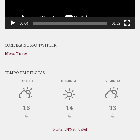
00:00
01:32
CONFIRA NOSSO TWITTER
Meus Tuítes
TEMPO EM PELOTAS
SÁBADO
DOMINGO
SEGUNDA
16
14
13
4
4
4
Fonte: CPPMet / UFPel