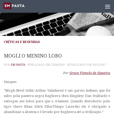
Skip to content
CRÍTICAS E RESENHAS
MOGLI O MENINO LOBO
POR
EM PAUTA
· PUBLICADO EM
22/04/2016
· ATUALIZADO EM
10/11/2017
Por
Graça Vignolo de Siqueira
Sinopse:
“Mogli (Neel Sethi/ Arthur Valadares) é um garoto indiano que foi
salvo pela pantera negra Bagheera (Ben Kingsley/ Dan Stulbach) e
entregue aos lobos para que o criassem. Quando descoberto pelo
tigre Shere Khan (Idris Elba/Thiago Lacerda) ele é obrigado a
abandonar a alcateia e é levado por Bagheera até a civilização.”