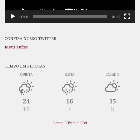
00:00
01:32
CONFIRA NOSSO TWITTER
Meus Tuítes
TEMPO EM PELOTAS
QUINTA
SEXTA
SÁBADO
24
16
15
16
7
5
Fonte: CPPMet / UFPel