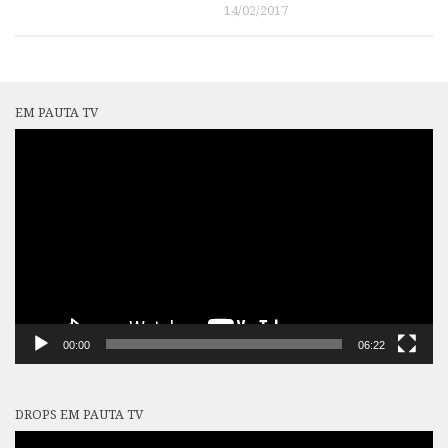
14/02/2017
EM PAUTA TV
Tocador
de
vídeo
00:00
06:22
DROPS EM PAUTA TV
Tocador