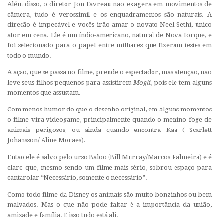
Além disso, o diretor Jon Favreau não exagera em movimentos de
câmera, tudo é verossímil e os enquadramentos são naturais. A
direção é impecável e vocês irão amar o novato Neel Sethi, único
ator em cena. Ele é um índio-americano, natural de Nova Iorque, e
foi selecionado para o papel entre milhares que fizeram testes em
todo o mundo.
A ação, que se passa no filme, prende o espectador, mas atenção, não
leve seus filhos pequenos para assistirem
Mogli
, pois ele tem alguns
momentos que assustam.
Com menos humor do que o desenho original, em alguns momentos
o filme vira videogame, principalmente quando o menino foge de
animais perigosos, ou ainda quando encontra Kaa ( Scarlett
Johansson/ Aline Moraes).
Então ele é salvo pelo urso Baloo (Bill Murray/Marcos Palmeira) e é
claro que, mesmo sendo um filme mais sério, sobrou espaço para
cantarolar “Necessário, somente o necessário”.
Como todo filme da Disney os animais são muito bonzinhos ou bem
malvados. Mas o que não pode faltar é a importância da união,
amizade e família. E isso tudo está ali.