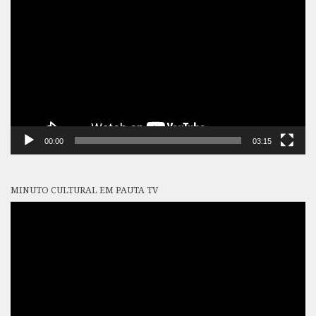
de
vídeo
00:00
03:15
MINUTO CULTURAL EM PAUTA TV
Tocador
de
vídeo