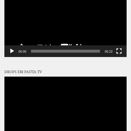
vídeo
00:00
06:22
DROPS EM PAUTA TV
Tocador
de
vídeo