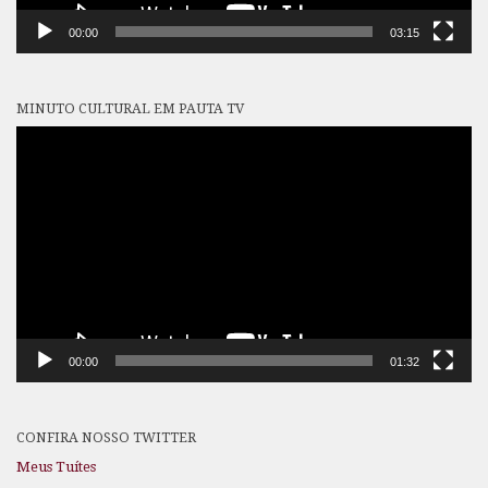
00:00
03:15
MINUTO CULTURAL EM PAUTA TV
Tocador
de
vídeo
00:00
01:32
CONFIRA NOSSO TWITTER
Meus Tuítes