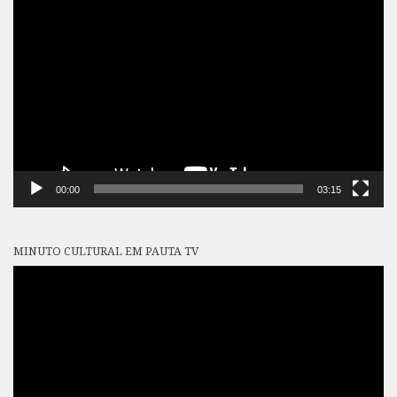
Tocador
de
vídeo
00:00
03:15
MINUTO CULTURAL EM PAUTA TV
Tocador
de
vídeo