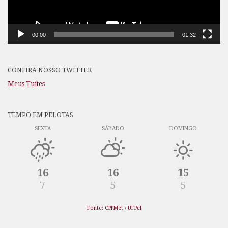
00:00
01:32
CONFIRA NOSSO TWITTER
Meus Tuítes
TEMPO EM PELOTAS
SEXTA
SÁBADO
DOMINGO
16
16
15
7
5
5
Fonte: CPPMet / UFPel