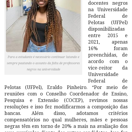
docentes negros
na Universidade
Federal de
Pelotas (UFPel)
disponibilizadas
entre 2015 e
2021, apenas
16% foram
preenchidas, de
Para a estudante é necessário continuar lutando e
acordo com o
sempre pautando o assunto da falta de professores
vice-reitor da
negros na universidade
Universidade
Federal de
Pelotas (UFPel), Eraldo Pinheiro. “Por meio de
reuniões com o Conselho Coordenador de Ensino,
Pesquisa e Extensão (COCEP), revimos nossas
resoluções e isso fez modificarmos a composição das
bancas. Além disso, adotamos critérios
compensatórios no qual mulheres, mães e pessoas
negras têm em torno de 20% a mais na avaliação dos