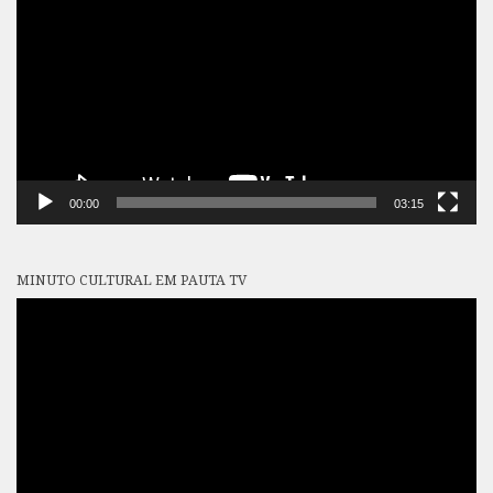
vídeo
00:00
03:15
MINUTO CULTURAL EM PAUTA TV
Tocador
de
vídeo