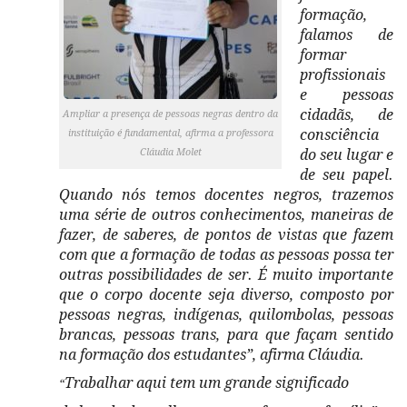
formação,
falamos de
formar
profissionais
e pessoas
cidadãs, de
Ampliar a presença de pessoas negras dentro da
consciência
instituição é fundamental, afirma a professora
Cláudia Molet
do seu lugar e
de seu papel.
Quando nós temos docentes negros, trazemos
uma série de outros conhecimentos, maneiras de
fazer, de saberes, de pontos de vistas que fazem
com que a formação de todas as pessoas possa ter
outras possibilidades de ser. É muito importante
que o corpo docente seja diverso, composto por
pessoas negras, indígenas, quilombolas, pessoas
brancas, pessoas trans, para que façam sentido
na formação dos estudantes”, afirma Cláudia.
Trabalhar aqui tem um grande significado
“