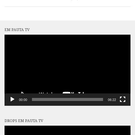
EM PAUTA TV
Tocador
de
vídeo
00:00
06:22
DROPS EM PAUTA TV
Tocador
de