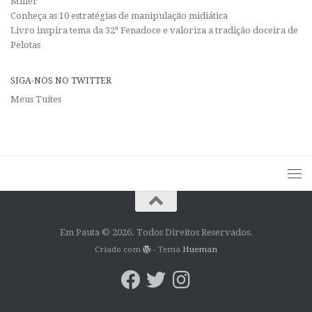
Miller
Conheça as 10 estratégias de manipulação midiática
Livro inspira tema da 32ª Fenadoce e valoriza a tradição doceira de
Pelotas
SIGA-NOS NO TWITTER
Meus Tuítes
Em Pauta © 2026. Todos Direitos Reservados.
Criado com
- Tema
Hueman