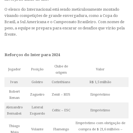
O elenco do Internacional está sendo meticulosamente montado
visando competições de grande envergadura, como a Copa do
Brasil, a Sul Americana e o Campeonato Brasileiro. Com nomes de
peso, a equipe se prepara para encarar os desafios que virão pela
frente.
Reforços do Inter para 2024
Clube de
Jogador
Posição
Valor
origem
Ivan
Goleiro
Corinthians
R$ 1,5 milhão
Robert
Zagueiro
Zenit – RUS
Empréstimo
Renan
Alexandro
Lateral
Celtic – ESC
Empréstimo
Bernabei
Esquerdo
Empréstimo com obrigação de
Thiago
Volante
Flamengo
compra de $ 21,6 milhões –
Maia