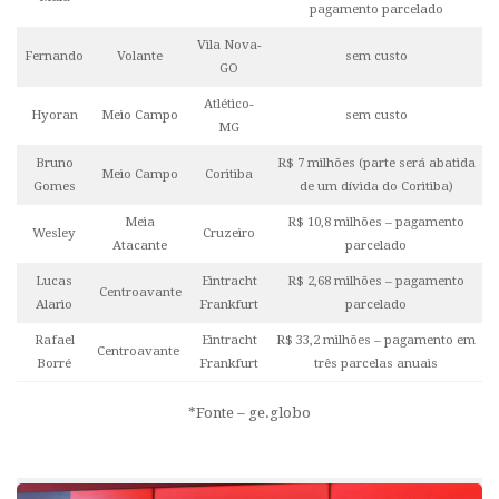
pagamento parcelado
Vila Nova-
Fernando
Volante
sem custo
GO
Atlético-
Hyoran
Meio Campo
sem custo
MG
Bruno
R$ 7 milhões (parte será abatida
Meio Campo
Coritiba
Gomes
de um dívida do Coritiba)
Meia
R$ 10,8 milhões – pagamento
Wesley
Cruzeiro
Atacante
parcelado
Lucas
Eintracht
R$ 2,68 milhões – pagamento
Centroavante
Alario
Frankfurt
parcelado
Rafael
Eintracht
R$ 33,2 milhões – pagamento em
Centroavante
Borré
Frankfurt
três parcelas anuais
*Fonte – ge.globo