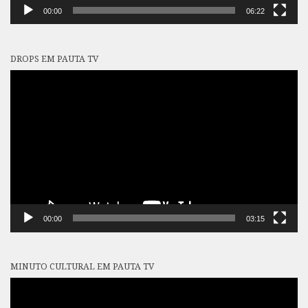
00:00
06:22
DROPS EM PAUTA TV
Tocador
de
vídeo
00:00
03:15
MINUTO CULTURAL EM PAUTA TV
Tocador
de