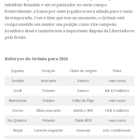
substituir Reinaldo e um organizador no meio-campo.
Possivelmente, a busca por esses jogadores será adiada para o meio
da temporada. Com o time que tem no momento, o Grêmio está
comprometido em manter sua posição como vice-campeão
brasileiro atual e também tem a importante disputa da Libertadores
pela frente.
Reforços do Grêmio para 2024
Jogador
Posição
Clube de origem
Valor
Soteldo
Atacante
Santos
sem custo
Dodi
Volante
Santos
R$ 4,9 milhões
Marchesín
Goleiro
Celta de Vigo
sem custo
Pavón
Meia-atacante
Atlético-MG
US$ 4 milhões
Du Queiroz
Volante
Zenit-RUS
sem custo
Mayk
Lateral-esquerdo
Guarani
não confirmado