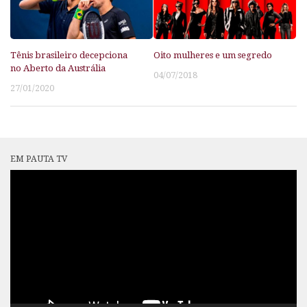
Tênis brasileiro decepciona
Oito mulheres e um segredo
no Aberto da Austrália
04/07/2018
27/01/2020
EM PAUTA TV
Tocador
de
vídeo