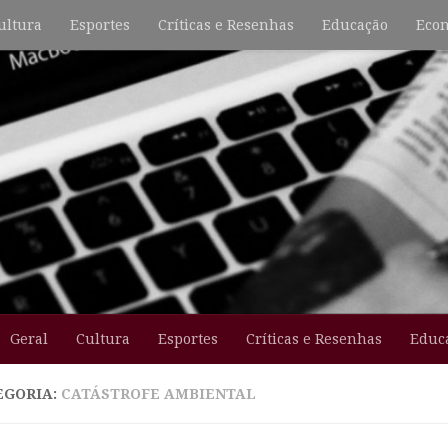
ultura
Esportes
Críticas e Resenhas
Educação
Econ
Geral
Cultura
Esportes
Críticas e Resenhas
Educ
EGORIA:
CATÁSTROFE AMBIENTAL