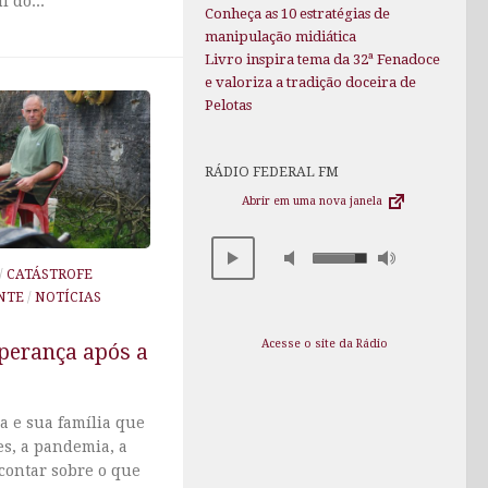
l do...
Conheça as 10 estratégias de
manipulação midiática
Livro inspira tema da 32ª Fenadoce
e valoriza a tradição doceira de
Pelotas
RÁDIO FEDERAL FM
Abrir em uma nova janela
/
CATÁSTROFE
NTE
/
NOTÍCIAS
Acesse o site da Rádio
perança após a
a e sua família que
es, a pandemia, a
contar sobre o que