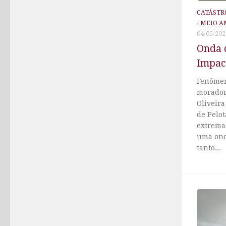
CATÁSTR
/
MEIO A
04/05/202
Onda d
Impact
Fenômen
morador
Oliveira
de Pelo
extrema
uma ond
tanto...