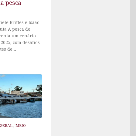
na pesca
ele Brittes e Isaac
uta A pesca de
renta um cenário
 2025, com desafios
es de...
GERAL
/
MEIO