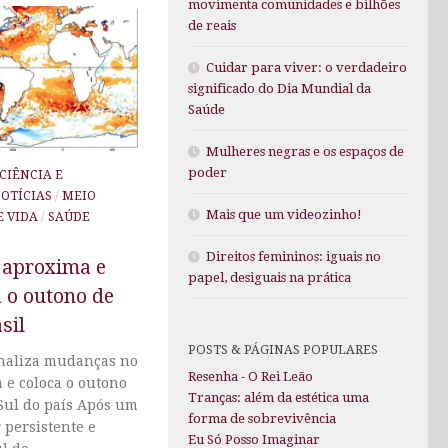
movimenta comunidades e bilhões
de reais
Cuidar para viver: o verdadeiro
significado do Dia Mundial da
Saúde
Mulheres negras e os espaços de
poder
CIÊNCIA E
OTÍCIAS
/
MEIO
Mais que um videozinho!
E VIDA
/
SAÚDE
Direitos femininos: iguais no
 aproxima e
papel, desiguais na prática
a o outono de
sil
POSTS & PÁGINAS POPULARES
inaliza mudanças no
Resenha - O Rei Leão
 e coloca o outono
Tranças: além da estética uma
Sul do país Após um
forma de sobrevivência
 persistente e
Eu Só Posso Imaginar