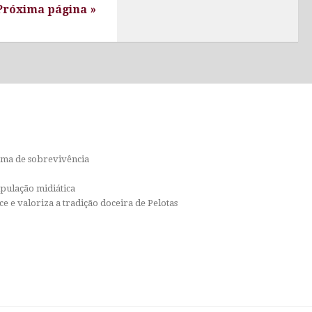
Próxima página »
orma de sobrevivência
ipulação midiática
e e valoriza a tradição doceira de Pelotas