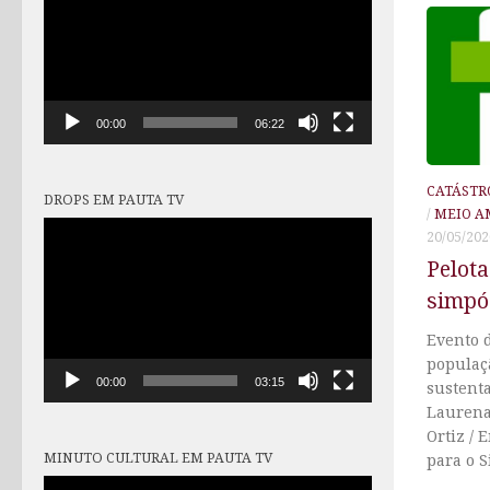
vídeo
00:00
06:22
CATÁSTR
DROPS EM PAUTA TV
/
MEIO A
Tocador
20/05/202
de
Pelota
vídeo
simpó
Evento 
populaç
00:00
03:15
sustenta
Laurena
Ortiz / 
MINUTO CULTURAL EM PAUTA TV
para o S
Tocador