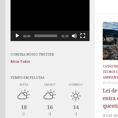
de
vídeo
00:00
01:32
CONFIRA NOSSO TWITTER
Meus Tuítes
CATÁSTR
TECNOL
TEMPO EM PELOTAS
AMBIEN
05/02/202
SEXTA
SÁBADO
DOMINGO
Lei de
entra 
quest
18
16
14
6
4
4
A Lei G