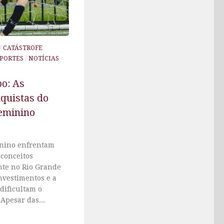
/
CATÁSTROFE
PORTES
/
NOTÍCIAS
o: As
nquistas do
Feminino
minino enfrentam
econceitos
nte no Rio Grande
investimentos e a
dificultam o
Apesar das...