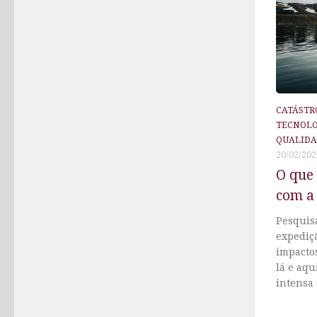
CATÁSTR
TECNOL
QUALIDA
20/02/202
O que 
com a 
Pesquis
expediçã
impacto
lá e aq
intensa 