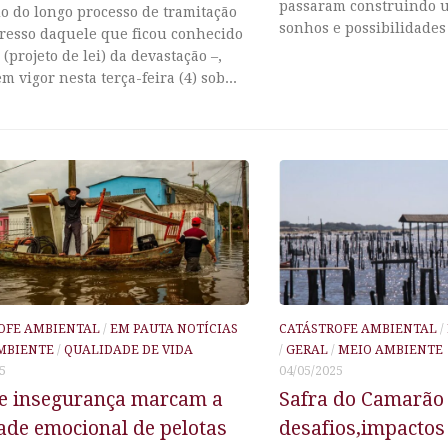
passaram construindo 
o do longo processo de tramitação
sonhos e possibilidades 
resso daquele que ficou conhecido
(projeto de lei) da devastação –,
m vigor nesta terça-feira (4) sob...
OFE AMBIENTAL
/
EM PAUTA NOTÍCIAS
CATÁSTROFE AMBIENTAL
/
MBIENTE
/
QUALIDADE DE VIDA
/
GERAL
/
MEIO AMBIENTE
5
04/05/2025
e insegurança marcam a
Safra do Camarão
ade emocional de pelotas
desafios,impactos 