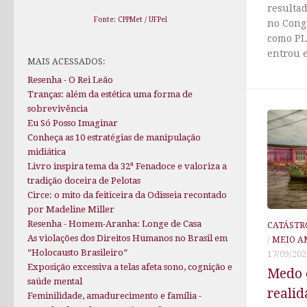
resultad
Fonte: CPPMet / UFPel
no Cong
como PL 
entrou e
MAIS ACESSADOS:
Resenha - O Rei Leão
Tranças: além da estética uma forma de
sobrevivência
Eu Só Posso Imaginar
Conheça as 10 estratégias de manipulação
midiática
Livro inspira tema da 32ª Fenadoce e valoriza a
tradição doceira de Pelotas
Circe: o mito da feiticeira da Odisseia recontado
por Madeline Miller
Resenha - Homem-Aranha: Longe de Casa
CATÁSTR
As violações dos Direitos Humanos no Brasil em
/
MEIO A
“Holocausto Brasileiro”
17/09/202
Exposição excessiva a telas afeta sono, cognição e
Medo 
saúde mental
realid
Feminilidade, amadurecimento e família -