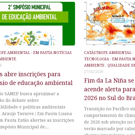
OFE AMBIENTAL
/
EM PAUTA NOTÍCIAS
CATÁSTROFE AMBIENTAL
/
MBIENTE
TECNOLOGIA
/
EM PAUTA N
6
AMBIENTE
/
QUALIDADE D
27/02/2026
s abre inscrições para
Fim da La Niña se
sio de educação ambiental
acende alerta par
do SANEP busca aproximar a
2026 no Sul do Bra
ão do debate sobre
bilidade e políticas ambientais
Transição no Pacífico s
 Araujo Tavares / Em Pauta Luana
comportamento do clima
Em Pauta Estão abertas as inscrições
de 2026 sob atenção no 
impósio Municipal de...
verão marcado por calor