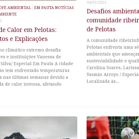
04/05/2025
OFE AMBIENTAL
/
EM PAUTA NOTÍCIAS
Desafios ambienta
MBIENTE
comunidade ribeir
5
de Pelotas
e Calor em Pelotas:
os e Explicações
A comunidade ribeirinh
Pelotas enfrenta uma sé
o climático extremo desafia
ambientais que ameaça
es e instituições Vanessa de
sustentabilidade e qual
 Silva/ Especial Em Pauta A cidade
Carolina Soares, Lariss
tas tem enfrentado temperaturas
Yasmin Arroyo / Especi
s nas últimas semanas devido a
Localizada às...
a de calor intensa, afetando