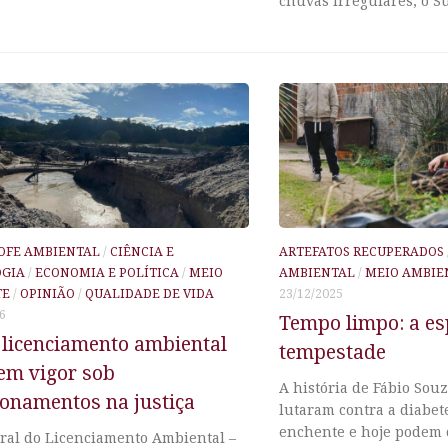
chuvas irregulares, o Su
OFE AMBIENTAL
/
CIÊNCIA E
ARTEFATOS RECUPERADOS
OGIA
/
ECONOMIA E POLÍTICA
/
MEIO
AMBIENTAL
/
MEIO AMBIE
TE
/
OPINIÃO
/
QUALIDADE DE VIDA
23/12/2025
6
Tempo limpo: a es
 licenciamento ambiental
tempestade
em vigor sob
A história de Fábio Souz
ionamentos na justiça
lutaram contra a diabet
enchente e hoje podem 
eral do Licenciamento Ambiental –