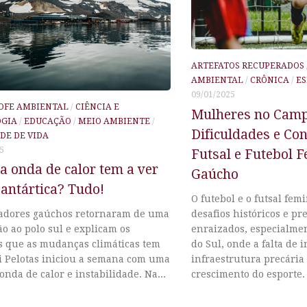
ARTEFATOS RECUPERADOS
AMBIENTAL
/
CRÔNICA
/
ES
09/01/2025
OFE AMBIENTAL
/
CIÊNCIA E
Mulheres no Camp
OGIA
/
EDUCAÇÃO
/
MEIO AMBIENTE
/
Dificuldades e Co
DE DE VIDA
5
Futsal e Futebol 
a onda de calor tem a ver
Gaúcho
antártica? Tudo!
O futebol e o futsal fe
desafios históricos e pr
adores gaúchos retornaram de uma
enraizados, especialme
o ao polo sul e explicam os
do Sul, onde a falta de 
s que as mudanças climáticas tem
infraestrutura precária 
ui Pelotas iniciou a semana com uma
crescimento do esporte. 
onda de calor e instabilidade. Na...