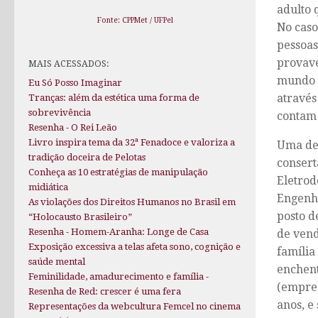
adulto 
Fonte: CPPMet / UFPel
No caso
pessoas
provave
MAIS ACESSADOS:
mundo 
Eu Só Posso Imaginar
através
Tranças: além da estética uma forma de
sobrevivência
contam 
Resenha - O Rei Leão
Livro inspira tema da 32ª Fenadoce e valoriza a
Uma des
tradição doceira de Pelotas
consert
Conheça as 10 estratégias de manipulação
Eletrod
midiática
Engenha
As violações dos Direitos Humanos no Brasil em
posto d
“Holocausto Brasileiro”
Resenha - Homem-Aranha: Longe de Casa
de ven
Exposição excessiva a telas afeta sono, cognição e
família
saúde mental
enchent
Feminilidade, amadurecimento e família -
(empreg
Resenha de Red: crescer é uma fera
anos, e
Representações da webcultura Femcel no cinema