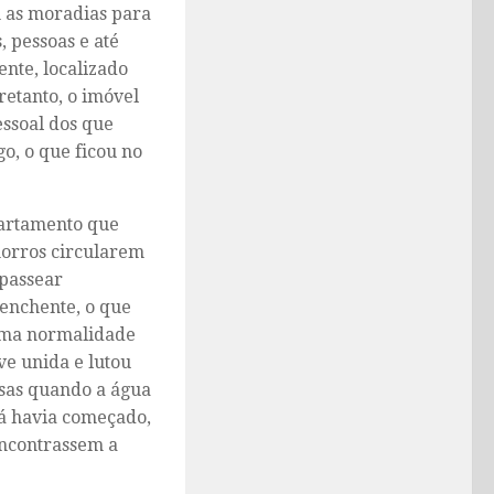
m as moradias para
, pessoas e até
nte, localizado
retanto, o imóvel
essoal dos que
o, o que ficou no
partamento que
chorros circularem
 passear
 enchente, o que
 uma normalidade
ve unida e lutou
oisas quando a água
á havia começado,
encontrassem a