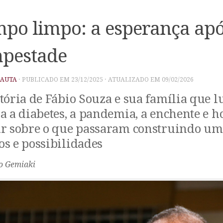
po limpo: a esperança apó
pestade
PAUTA
· PUBLICADO EM
23/12/2025
· ATUALIZADO EM
09/02/2026
tória de Fábio Souza e sua família que 
a a diabetes, a pandemia, a enchente e 
ar sobre o que passaram construindo um
s e possibilidades
io Gemiaki