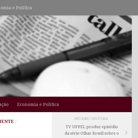
omia e Política
ação
Economia e Política
PRÓXIMO HISTÓRIA
IENTE
/
TV UFPEL produz episódio
da série Olhar Brasil sobre o