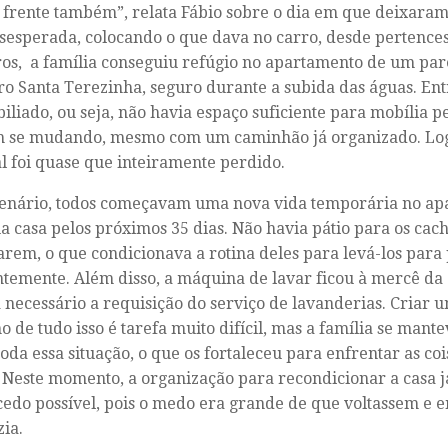
 frente também”, relata Fábio sobre o dia em que deixara
esesperada, colocando o que dava no carro, desde pertences
os, a família conseguiu refúgio no apartamento de um pare
ro Santa Terezinha, seguro durante a subida das águas. Ent
iliado, ou seja, não havia espaço suficiente para mobília p
m se
mudando
, mesmo com um caminhão já organizado. Log
l foi quase que inteiramente perdido.
cenário, todos começavam uma nova vida temporária no a
ua casa pelos próximos 35 dias. Não havia pátio para os ca
arem, o que condicionava a rotina deles para levá-los para
temente. Além disso, a máquina de lavar ficou à mercê da
 necessário a requisição do serviço de lavanderias. Criar
o de tudo isso é tarefa muito difícil, mas a família se mante
toda essa situação, o que os fortaleceu para enfrentar as c
 Neste momento, a organização para recondicionar a casa
j
edo possível, pois o medo era grande de que voltassem e 
zia.