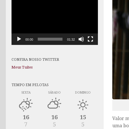
de
vídeo
00:00
01:32
CONFIRA NOSSO TWITTER
Meus Tuítes
TEMPO EM PELOTAS
SEXTA
SÁBADO
DOMINGO
16
16
15
Valor
m
7
5
5
uma bol