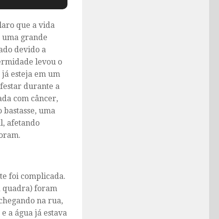
claro que a vida
de uma grande
ado devido a
fermidade levou o
 já esteja em um
festar durante a
ada com câncer,
o bastasse, uma
l, afetando
moram.
te foi complicada.
a quadra) foram
 chegando na rua,
e a água já estava