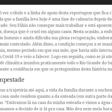
ó ver o título e a linha de apoio desta reportagem que fica 
la que a família leva hoje é uma fase de calmaria depois 
ade. Seu Fábio não consegue mais trabalhar e está aposent
s, doença que é cruel em alguns casos. Nesta ocasião, a en
m homem e ainda dificulta sua plena recuperação, embora
 mais controlado. Além disso, a condição começou a se mani
a, mesmo período em que sua mãe, que havia sido intern
u Covid-19 e veio a falecer. Logo em seguida, como se já nã
ofe climática inundou praticamente todo o Rio Grande do Su
ente a residência em que os protagonistas desta história 
mpestade
o a trajetória até aqui, a vida da família durante a enchen
casa
onde residem quanto a da enteada (em outra parte d
as. “Estávamos lá na casa da minha enteada e vimos a água
omamos a decisão de ir lá pra casa. Não deu nem meia hora 