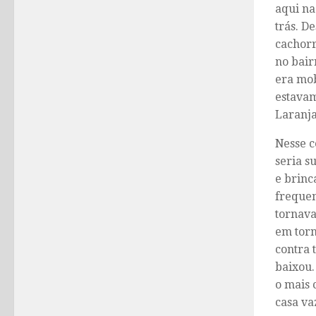
aqui na
trás. D
cachorr
no bair
era mob
estava
Laranja
Nesse 
seria s
e brinc
frequen
tornava
em torn
contra 
baixou.
o
mais c
casa va