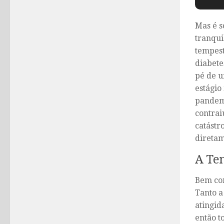
Mas é s
tranqui
tempest
diabete
pé de u
estágio
pandemi
contrai
catástr
diretam
A Te
Bem com
Tanto a
atingid
então t