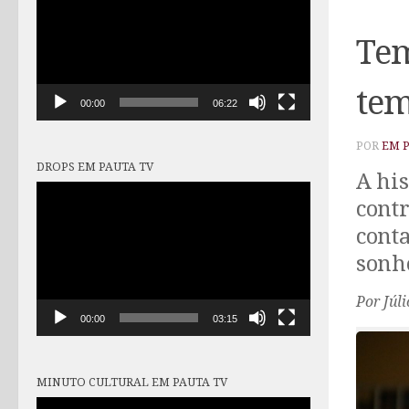
vídeo
Tem
tem
00:00
06:22
POR
EM 
DROPS EM PAUTA TV
A his
Tocador
contr
de
vídeo
cont
sonho
Por Júl
00:00
03:15
MINUTO CULTURAL EM PAUTA TV
Tocador