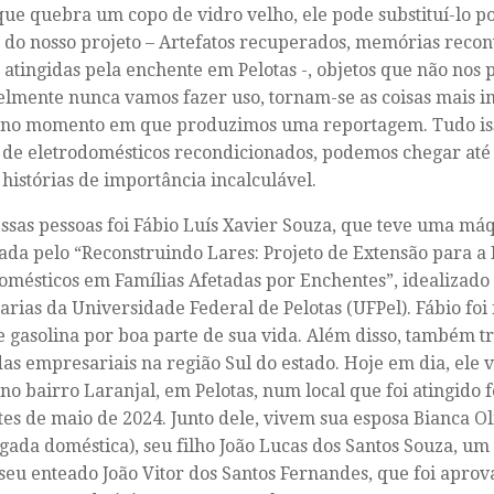
que quebra um copo de vidro velho, ele pode substituí-lo p
 do nosso projeto –
Artefatos recuperados, memórias recont
 atingidas pela enchente em Pelotas -,
objetos que não nos 
lmente nunca vamos fazer uso, tornam-se as coisas mais i
no momento em que produzimos uma reportagem. Tudo is
 de eletrodomésticos recondicionados, podemos chegar até
histórias de importância incalculável.
sas pessoas foi Fábio Luís Xavier Souza, que teve uma má
ada pelo “Reconstruindo Lares: Projeto de Extensão para 
omésticos em Famílias Afetadas por Enchentes”, idealizado
rias da Universidade Federal de Pelotas (UFPel). Fábio foi
e gasolina por boa parte de sua vida. Além disso, também t
das
empresariais
na região Sul do estado. Hoje em dia, ele 
 no bairro Laranjal, em Pelotas, num local que foi atingido
es de maio de 2024. Junto dele, vivem sua esposa Bianca Ol
ada doméstica), seu filho João Lucas dos Santos Souza, um
 seu enteado João Vitor dos Santos Fernandes, que foi apro