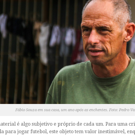
Fábio Souza em sua casa, um ano após as enchentes. Foto: Pedro Va
aterial é algo subjetivo e próprio de cada um. Para uma cr
a para jogar futebol, este objeto tem
valor inestimável
, en