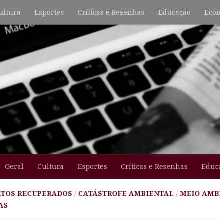
ultura
Esportes
Críticas e Resenhas
Educação
Econ
Geral
Cultura
Esportes
Críticas e Resenhas
Educ
ATOS RECUPERADOS
/
CATÁSTROFE AMBIENTAL
/
MEIO AMB
AS