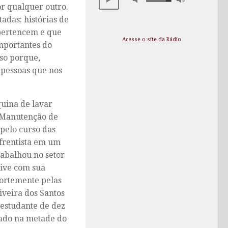
or qualquer outro.
adas: histórias de
pertencem e que
Acesse o site da Rádio
mportantes do
so porque,
 pessoas que nos
quina de lavar
a Manutenção de
 pelo curso das
 frentista em um
rabalhou no setor
vive com sua
 fortemente pelas
iveira dos Santos
 estudante de dez
vado na metade do