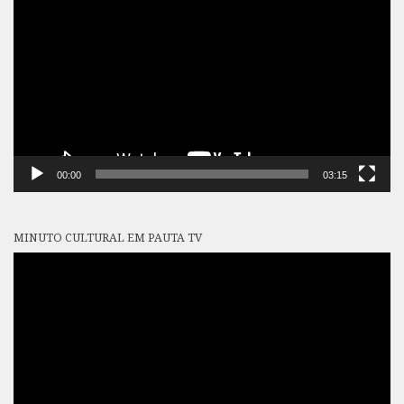
de
vídeo
00:00
03:15
MINUTO CULTURAL EM PAUTA TV
Tocador
de
vídeo