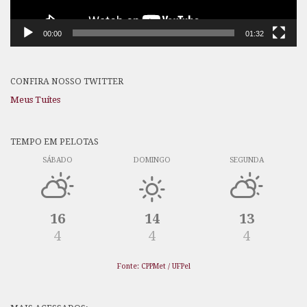
00:00
01:32
CONFIRA NOSSO TWITTER
Meus Tuítes
TEMPO EM PELOTAS
SÁBADO
DOMINGO
SEGUNDA
16
14
13
4
4
4
Fonte: CPPMet / UFPel