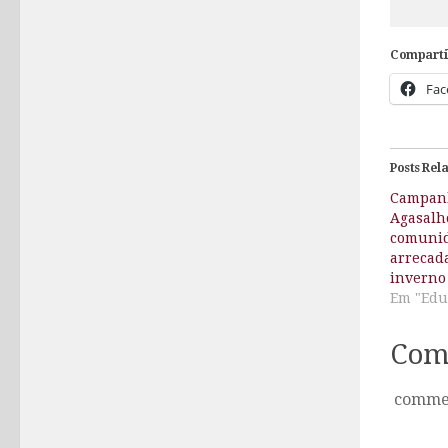
Comparti
Fac
Posts Rel
Campanh
Agasalh
comunid
arrecad
inverno
Em "Edu
Com
comme