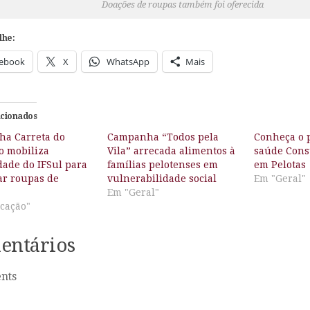
Doações de roupas também foi oferecida
lhe:
ebook
X
WhatsApp
Mais
acionados
a Carreta do
Campanha “Todos pela
Conheça o p
o mobiliza
Vila” arrecada alimentos à
saúde Cons
ade do IFSul para
famílias pelotenses em
em Pelotas
ar roupas de
vulnerabilidade social
Em "Geral"
Em "Geral"
cação"
entários
nts