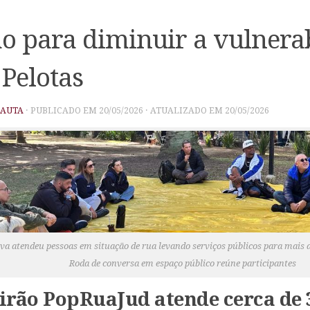
o para diminuir a vulnera
Pelotas
PAUTA
· PUBLICADO EM
20/05/2026
· ATUALIZADO EM
20/05/2026
iva atendeu pessoas em situação de rua levando serviços públicos para mais d
Roda de conversa em espaço público reúne participantes
irão PopRuaJud atende cerca de 