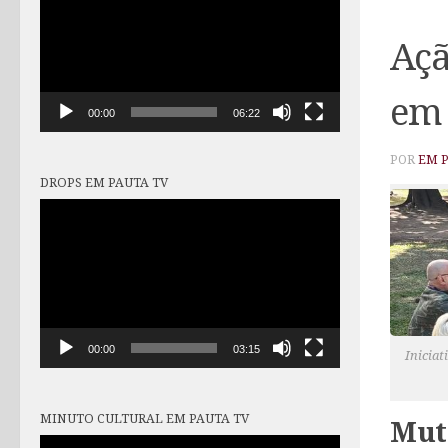
vídeo
Açã
em 
00:00
06:22
POR
EM 
DROPS EM PAUTA TV
Tocador
de
vídeo
00:00
03:15
Iniciat
MINUTO CULTURAL EM PAUTA TV
Mut
Tocador