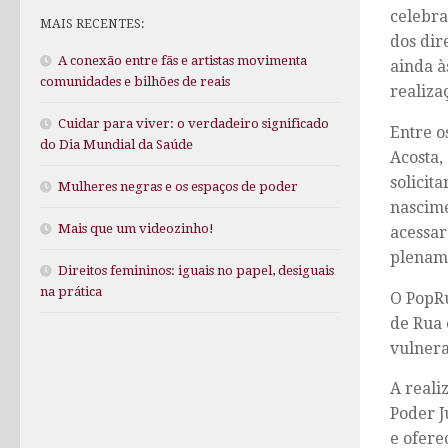
celebra
MAIS RECENTES:
dos dir
A conexão entre fãs e artistas movimenta
ainda à
comunidades e bilhões de reais
realiza
Cuidar para viver: o verdadeiro significado
Entre o
do Dia Mundial da Saúde
Acosta,
solicit
Mulheres negras e os espaços de poder
nascim
Mais que um videozinho!
acessar
plename
Direitos femininos: iguais no papel, desiguais
na prática
O PopRu
de Rua 
vulnera
A reali
Poder J
e ofere