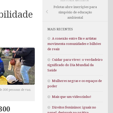
HISTÓRIA ANTERIOR
Pelotas abre inscrições para
bilidade
simpósio de educação
ambiental
MAIS RECENTES
A conexão entre fãs e artistas
movimenta comunidades e bilhões
de reais
Cuidar para viver: o verdadeiro
significado do Dia Mundial da
Saúde
Mulheres negras e os espaços de
poder
e 300 pessoas de rua.
Mais que um videozinho!
300
Direitos femininos: iguais no
papel, desiguais na prática