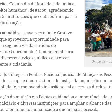
ção. “Foi um dia de festa da cidadania e
eitos humanos”, destacou, agradecendo
s 35 instituições que contribuíram para a
ção da ação.
s atendidos estava o estudante Gustavo
 que aproveitou a oportunidade para
ar a segunda via da certidão de
ento. O documento é fundamental para
 diversos serviços públicos e exercer
Grupo de mús
nte a cidadania.
aJud integra a Política Nacional Judicial de Atenção às Pes
e busca aproximar o sistema de Justiça da população em m
bilidade, promovendo inclusão social e acesso a direitos f
zação do mutirão em Pelotas evidenciou a importância da ar
udiciário e diversas instituições para ampliar o alcance das 
cer atendimento humanizado a quem mais necessita.