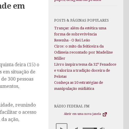
ade em
POSTS & PÁGINAS POPULARES
Tranças: além da estética uma
forma de sobrevivência
Resenha - O Rei Leão
Circe: o mito da feiticeira da
Odisseia recontado por Madeline
Miller
quinta-feira (15) o
Livro inspira tema da 32ª Fenadoce
e valoriza a tradição doceira de
s em situação de
Pelotas
a de 300 pessoas
Conheça as 10 estratégias de
cumentos,
manipulação midiática
nidade, reunindo
RÁDIO FEDERAL FM
acilitar o acesso
Abrir em uma nova janela
 da ação,