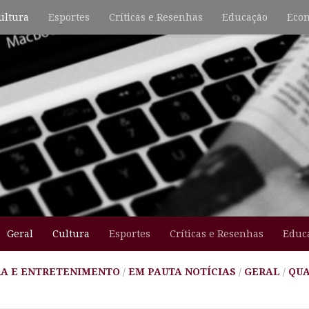
ultura
Esportes
Críticas e Resenhas
Educação
Econ
Geral
Cultura
Esportes
Críticas e Resenhas
Educ
A E ENTRETENIMENTO
/
EM PAUTA NOTÍCIAS
/
GERAL
/
QUA