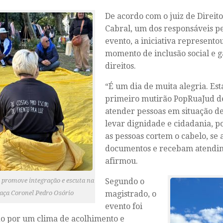
De acordo com o juiz de Direit
Cabral, um dos responsáveis p
evento, a iniciativa represent
momento de inclusão social e g
direitos.
“É um dia de muita alegria. Es
primeiro mutirão PopRuaJud de
atender pessoas em situação de
levar dignidade e cidadania, p
as pessoas cortem o cabelo, se
documentos e recebam atendim
afirmou.
Segundo o
 promove integração e escuta na
magistrado, o
aça Coronel Pedro Osório
evento foi
o por um clima de acolhimento e