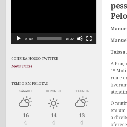
pess
de
vídeo
Pelo
Manuel
00:00
01:32
Manuel
Taissa 
CONFIRA NOSSO TWITTER
A Praça
Meus Tuítes
1º Muti
rua e e
TEMPO EM PELOTAS
tiveram
SÁBADO
DOMINGO
SEGUNDA
atendim
O mutir
em um ú
16
14
13
a direi
4
4
4
oferece