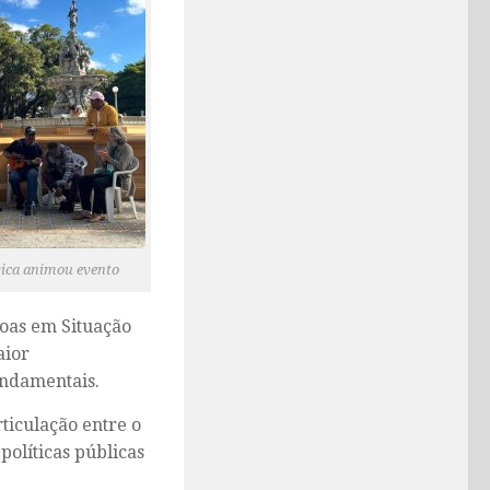
ica animou evento
soas em Situação
aior
undamentais.
ticulação entre o
políticas públicas