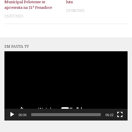
Municipal Pelotense se
luta
apresenta na 31ª Fenadoce
23/08/2021
25/07/2025
EM PAUTA TV
Tocador
de
vídeo
00:00
06:22