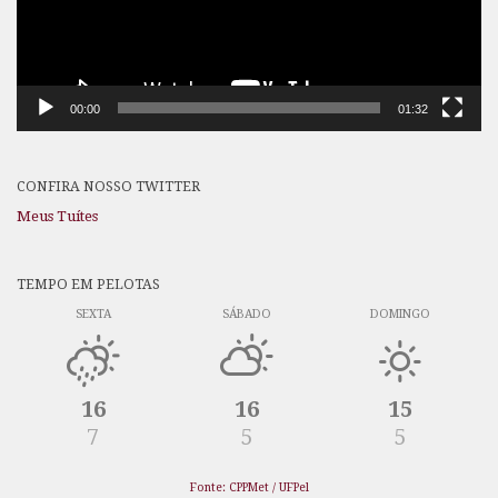
00:00
01:32
CONFIRA NOSSO TWITTER
Meus Tuítes
TEMPO EM PELOTAS
SEXTA
SÁBADO
DOMINGO
16
16
15
7
5
5
Fonte: CPPMet / UFPel