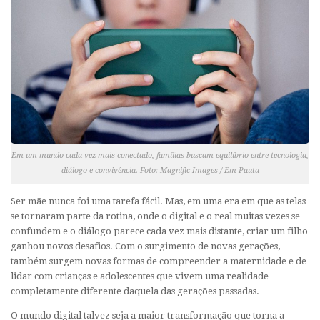
Em um mundo cada vez mais conectado, famílias buscam equilíbrio entre tecnologia,
diálogo e convivência. Foto: Magnific Images / Em Pauta
Ser mãe nunca foi uma tarefa fácil. Mas, em uma era em que as telas
se tornaram parte da rotina, onde o digital e o real muitas vezes se
confundem e o diálogo parece cada vez mais distante, criar um filho
ganhou novos desafios. Com o surgimento de novas gerações,
também surgem novas formas de compreender a maternidade e de
lidar com crianças e adolescentes que vivem uma realidade
completamente diferente daquela das gerações passadas.
O mundo digital talvez seja a maior transformação que torna a