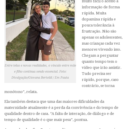
muito fácil o acesso à
informação de forma
rápida. Muita
dopamina rápida e
pouca tolerância à
frustração. Não são
apenas os adolescentes,
mas crianças cada vez
menores vivendo isso.
Chegam a perguntar
quanto tempo tem o
Entre telas e novas realidades, o vínculo entre mãe
vídeo que irão assistir.
e filho continua sendo essencial. Foto:
Tudo precisa ser
Divulgação/Giovana Bertoldi / Em Pauta
rápido, porque, caso
contrário, se torna
monótono”, relata.
Ela também destaca que uma das maiores dificuldades da
maternidade atualmente é a perda da convivência e do tempo de
qualidade dentro de casa. “A falta de interação, de diálogo e de
tempo de qualidade é o que mais pesa”, pontua.