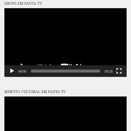
DROPS EM PAUTA TV
Tocador
de
vídeo
00:00
03:15
MINUTO CULTURAL EM PAUTA TV
Tocador
de
vídeo