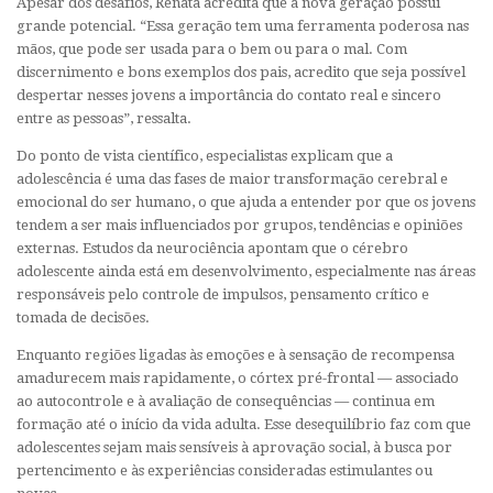
Apesar dos desafios, Renata acredita que a nova geração possui
grande potencial. “Essa geração tem uma ferramenta poderosa nas
mãos, que pode ser usada para o bem ou para o mal. Com
discernimento e bons exemplos dos pais, acredito que seja possível
despertar nesses jovens a importância do contato real e sincero
entre as pessoas”, ressalta.
Do ponto de vista científico, especialistas explicam que a
adolescência é uma das fases de maior transformação cerebral e
emocional do ser humano, o que ajuda a entender por que os jovens
tendem a ser mais influenciados por grupos, tendências e opiniões
externas. Estudos da neurociência apontam que o cérebro
adolescente ainda está em desenvolvimento, especialmente nas áreas
responsáveis pelo controle de impulsos, pensamento crítico e
tomada de decisões.
Enquanto regiões ligadas às emoções e à sensação de recompensa
amadurecem mais rapidamente, o córtex pré-frontal — associado
ao autocontrole e à avaliação de consequências — continua em
formação até o início da vida adulta. Esse desequilíbrio faz com que
adolescentes sejam mais sensíveis à aprovação social, à busca por
pertencimento e às experiências consideradas estimulantes ou