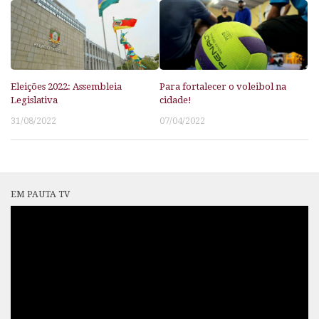
Eleições 2022: Assembleia
Para fortalecer o voleibol na
Legislativa
cidade!
31/08/2022
07/04/2022
EM PAUTA TV
Tocador
de
vídeo