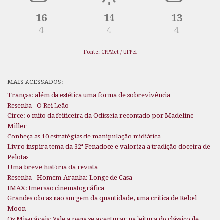
16
14
13
4
4
4
Fonte: CPPMet / UFPel
MAIS ACESSADOS:
Tranças: além da estética uma forma de sobrevivência
Resenha - O Rei Leão
Circe: o mito da feiticeira da Odisseia recontado por Madeline
Miller
Conheça as 10 estratégias de manipulação midiática
Livro inspira tema da 32ª Fenadoce e valoriza a tradição doceira de
Pelotas
Uma breve história da revista
Resenha - Homem-Aranha: Longe de Casa
IMAX: Imersão cinematográfica
Grandes obras não surgem da quantidade, uma crítica de Rebel
Moon
Os Miseráveis: Vale a pena se aventurar na leitura do clássico de