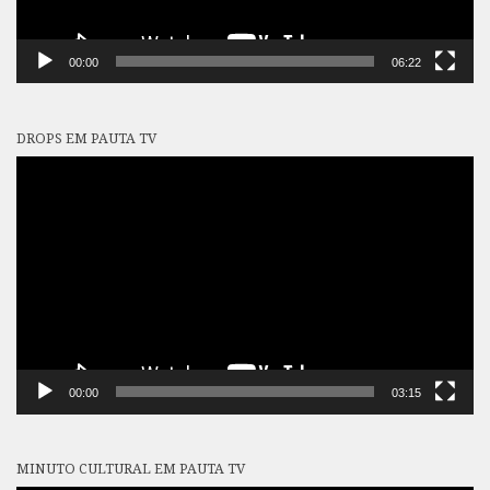
00:00
06:22
DROPS EM PAUTA TV
Tocador
de
vídeo
00:00
03:15
MINUTO CULTURAL EM PAUTA TV