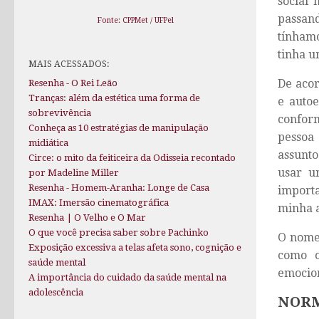
social
passand
Fonte: CPPMet / UFPel
tínhamo
tinha u
MAIS ACESSADOS:
De acor
Resenha - O Rei Leão
Tranças: além da estética uma forma de
e autoe
sobrevivência
conform
Conheça as 10 estratégias de manipulação
pessoa
midiática
assunto
Circe: o mito da feiticeira da Odisseia recontado
usar u
por Madeline Miller
Resenha - Homem-Aranha: Longe de Casa
importa
IMAX: Imersão cinematográfica
minha a
Resenha | O Velho e O Mar
O que você precisa saber sobre Pachinko
O nome
Exposição excessiva a telas afeta sono, cognição e
como o
saúde mental
emocion
A importância do cuidado da saúde mental na
adolescência
NOR