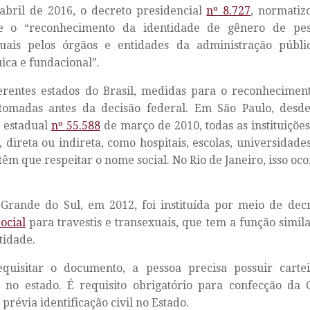
abril de 2016, o decreto presidencial
nº 8.727
, normati
 e o “reconhecimento da identidade de gênero de pess
xuais pelos órgãos e entidades da administração públic
ica e fundacional”.
erentes estados do Brasil, medidas para o reconhecimen
tomadas antes da decisão federal. Em São Paulo, desd
 estadual
nº 55.588
de março de 2010, todas as instituiçõe
, direta ou indireta, como hospitais, escolas, universidades
 têm que respeitar o nome social. No Rio de Janeiro, isso oc
Grande do Sul, em 2012, foi instituída por meio de dec
ocial
para travestis e transexuais, que tem a função simil
tidade.
equisitar o documento, a pessoa precisa possuir carte
a no estado. É requisito obrigatório para confecção da
 prévia identificação civil no Estado.