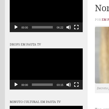
vídeo
Nom
POR
EM 
00:00
06:22
DROPS EM PAUTA TV
Tocador
de
vídeo
00:00
03:15
Decreto 
MINUTO CULTURAL EM PAUTA TV
Tocador