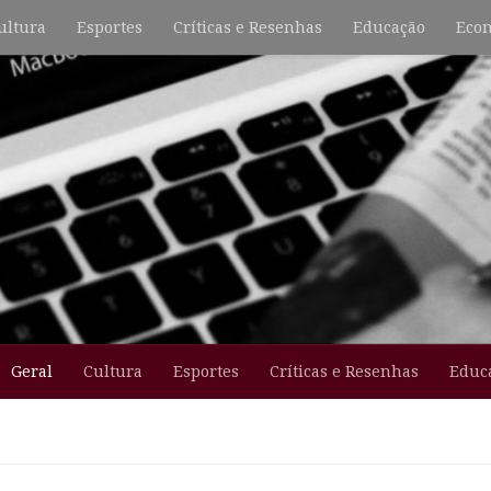
ultura
Esportes
Críticas e Resenhas
Educação
Econ
Geral
Cultura
Esportes
Críticas e Resenhas
Educ