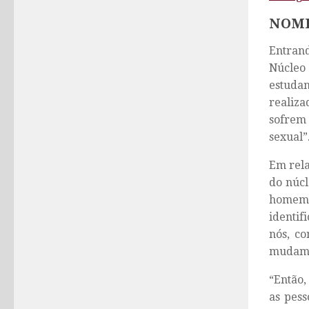
NOME
Entrand
Núcleo
estudan
realiza
sofrem 
sexual”
Em rela
do núcl
homem t
identif
nós, co
mudamos
“Então,
as pess