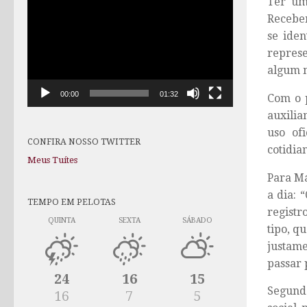
Ter um
de
Recebe
vídeo
se iden
represe
algum m
00:00
01:32
Com o p
auxilia
uso of
CONFIRA NOSSO TWITTER
cotidia
Meus Tuítes
Para Má
a dia:
TEMPO EM PELOTAS
registr
QUINTA
SEXTA
SÁBADO
tipo, q
justame
passar 
24
16
15
Segundo
16
7
5