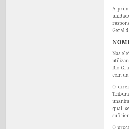
A prime
unidade
respons
Geral de
NOME
Nas ele
utiliza
Rio Gra
com uma
O direi
Tribun
unanim
qual s
suficien
O proce