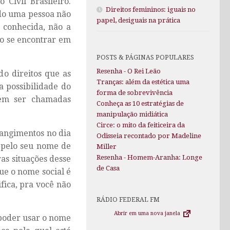
 Civil Brasileiro.
Direitos femininos: iguais no
do uma pessoa não
papel, desiguais na prática
 conhecida, não a
ão se encontrar em
POSTS & PÁGINAS POPULARES
Resenha - O Rei Leão
o direitos que as
Tranças: além da estética uma
a possibilidade do
forma de sobrevivência
erem ser chamadas
Conheça as 10 estratégias de
manipulação midiática
Circe: o mito da feiticeira da
rangimentos no dia
Odisseia recontado por Madeline
 pelo seu nome de
Miller
Resenha - Homem-Aranha: Longe
ras situações desse
de Casa
ue o nome social é
fica, pra você não
RÁDIO FEDERAL FM
Abrir em uma nova janela
 poder usar o nome