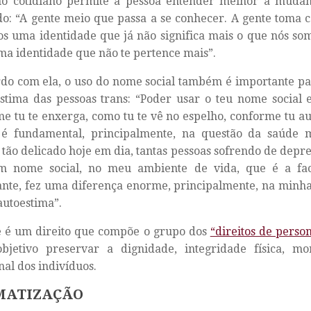
 no cotidiano permite a pessoa entender melhor a mudan
o: “A gente meio que passa a se conhecer. A gente toma 
s uma identidade que já não significa mais o que nós so
ma identidade que não te pertence mais”.
do com ela, o uso do nome social também é importante pa
stima das pessoas trans: “Poder usar o teu nome social 
e tu te enxerga, como tu te vê no espelho, conforme tu au
 é fundamental, principalmente, na questão da saúde 
 tão delicado hoje em dia, tantas pessoas sofrendo de depre
m nome social, no meu ambiente de vida, que é a fac
nte, fez uma diferença enorme, principalmente, na minha
utoestima”.
 é um direito que compõe o grupo dos
“direitos de perso
bjetivo preservar a dignidade, integridade física, mor
al dos indivíduos.
MATIZAÇÃO