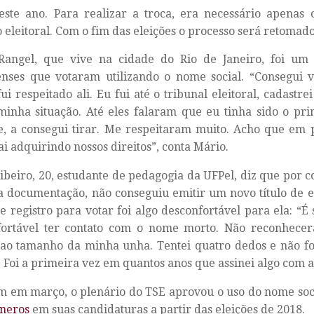
este ano. Para realizar a troca, era necessário apena
o eleitoral. Com o fim das eleições o processo será retomado
Rangel, que vive na cidade do Rio de Janeiro, foi um 
enses que votaram utilizando o nome social. “Consegui
 fui respeitado ali. Eu fui até o tribunal eleitoral, cadastr
minha situação. Até eles falaram que eu tinha sido o pri
e, a consegui tirar. Me respeitaram muito. Acho que em
ai adquirindo nossos direitos”, conta Mário.
ibeiro, 20, estudante de pedagogia da UFPel, diz que por 
 documentação, não conseguiu emitir um novo título de ele
 registro para votar foi algo desconfortável para ela: “
fortável ter contato com o nome morto. Não reconhecer
ao tamanho da minha unha. Tentei quatro dedos e não foi
. Foi a primeira vez em quantos anos que assinei algo com 
 em março, o plenário do TSE aprovou o uso do nome soc
êneros
em suas candidaturas a partir das eleições de 2018.