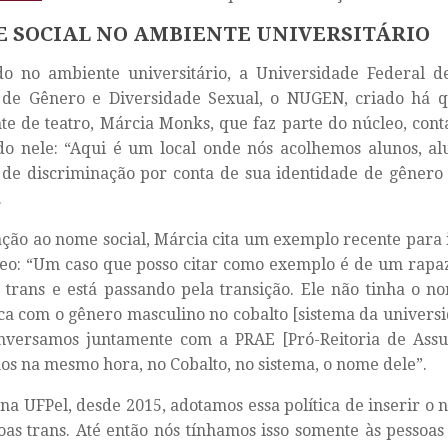
 SOCIAL NO AMBIENTE UNIVERSITÁRIO
o no ambiente universitário, a Universidade Federal de
 de Gênero e Diversidade Sexual, o NUGEN, criado há q
te de teatro, Márcia Monks, que faz parte do núcleo, cont
do nele: “Aqui é um local onde nós acolhemos alunos, al
de discriminação por conta de sua identidade de gênero 
.
ção ao nome social, Márcia cita um exemplo recente para i
eo: “Um caso que posso citar como exemplo é de um rapaz
rans e está passando pela transição. Ele não tinha o n
ica com o gênero masculino no cobalto [sistema da universid
nversamos juntamente com a PRAE [Pró-Reitoria de Assun
 na mesmo hora, no Cobalto, no sistema, o nome dele”.
 na UFPel, desde 2015, adotamos essa política de inserir o 
oas trans. Até então nós tínhamos isso somente às pessoas 