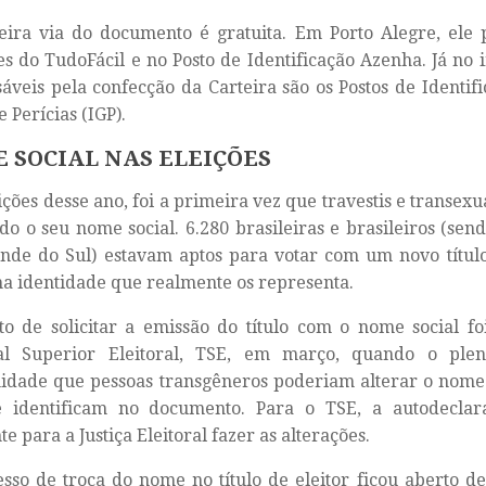
ira via do documento é gratuita. Em Porto Alegre, ele p
s do TudoFácil e no Posto de Identificação Azenha. Já no i
áveis pela confecção da Carteira são os Postos de Identific
 Perícias (IGP).
 SOCIAL NAS ELEIÇÕES
ições desse ano, foi a primeira vez que travestis e transex
ndo o seu nome social. 6.280 brasileiras e brasileiros (sen
nde do Sul) estavam aptos para votar com um novo título
 identidade que realmente os representa.
to de solicitar a emissão do título com o nome social f
al Superior Eleitoral, TSE, em março, quando o plen
idade que pessoas transgêneros poderiam alterar o nome
e identificam no documento. Para o TSE, a autodeclar
te para a Justiça Eleitoral fazer as alterações.
sso de troca do nome no título de eleitor ficou aberto de