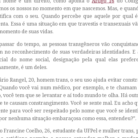
 nome é um direito, como aponta o
Artigo 16
do Código
mos os nossos no momento em que nascemos. Mas, e quan
tifica com o seu. Quando percebe que aquele por qual é
nta. Essa é uma situação em que travestis e transexuais v
omento de suas vidas.
assar do tempo, as pessoas transgêneros vão conquistand
m no reconhecimento de suas verdadeiras identidades. E 
icial do nome social, designação pela qual elas pref
namente, é um deles.
rio Rangel, 20, homem trans, o seu uso ajuda evitar const
 “Quando você vai num médico, por exemplo, e te chamam
o, você tem que se levantar e aí todo mundo te olha. Há out
ue te causam constrangimento. Você se sente mal. Eu acho q
nte para você ser respeitado pelo nome que você se identi
por nenhuma situação embaraçosa como essa, entendeu?”.
 Francine Coelho, 26, estudante da UFPel e mulher trans,