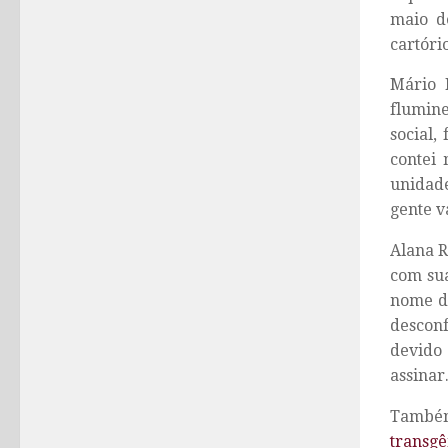
maio d
cartóri
Mário 
flumin
social,
contei 
unidad
gente v
Alana R
com sua
nome de
descon
devido 
assinar
Também
transg