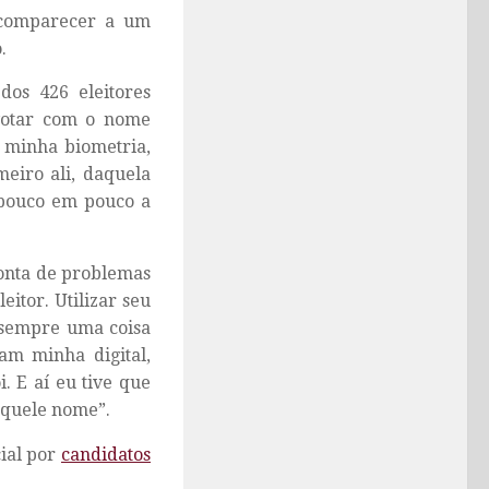
s comparecer a um
.
dos 426 eleitores
 votar com o nome
ei minha biometria,
meiro ali, daquela
 pouco em pouco a
conta de problemas
itor. Utilizar seu
É sempre uma coisa
am minha digital,
. E aí eu tive que
aquele nome”.
ial por
candidatos