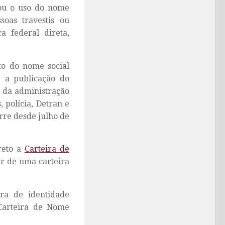
zou o uso do nome
oas travestis ou
a federal direta,
to do nome social
e a publicação do
s da administração
, polícia, Detran e
orre desde julho de
reto a
Carteira de
ar de uma carteira
ira de identidade
 Carteira de Nome