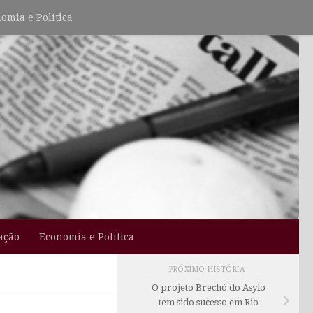
omia e Política
ação
Economia e Política
PRÓXIMO HISTÓRIA
O projeto Brechó do Asylo
tem sido sucesso em Rio