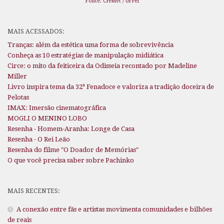
Fonte: CPPMet / UFPel
MAIS ACESSADOS:
Tranças: além da estética uma forma de sobrevivência
Conheça as 10 estratégias de manipulação midiática
Circe: o mito da feiticeira da Odisseia recontado por Madeline
Miller
Livro inspira tema da 32ª Fenadoce e valoriza a tradição doceira de
Pelotas
IMAX: Imersão cinematográfica
MOGLI O MENINO LOBO
Resenha - Homem-Aranha: Longe de Casa
Resenha - O Rei Leão
Resenha do filme "O Doador de Memórias"
O que você precisa saber sobre Pachinko
MAIS RECENTES:
A conexão entre fãs e artistas movimenta comunidades e bilhões
de reais