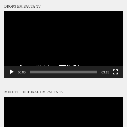
DROPS EM PAUTA TV
Tocador
de
vídeo
00:00
03:15
MINUTO CULTURAL EM PAUTA TV
Tocador
de
vídeo