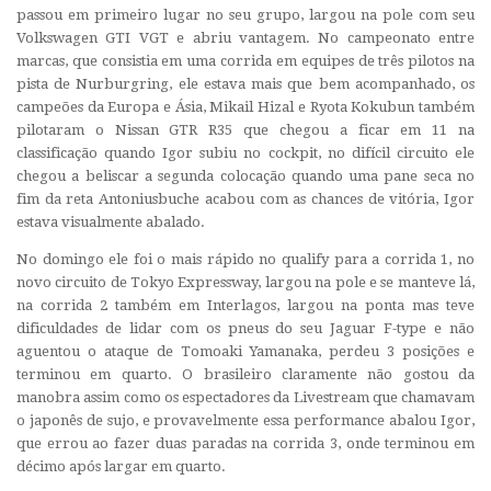
passou em primeiro lugar no seu grupo, largou na pole com seu
Volkswagen GTI VGT e abriu vantagem. No campeonato entre
marcas, que consistia em uma corrida em equipes de três pilotos na
pista de Nurburgring, ele estava mais que bem acompanhado, os
campeões da Europa e Ásia, Mikail Hizal e Ryota Kokubun também
pilotaram o Nissan GTR R35 que chegou a ficar em 11 na
classificação quando Igor subiu no cockpit, no difícil circuito ele
chegou a beliscar a segunda colocação quando uma pane seca no
fim da reta
Antoniusbuche
acabou com as chances de vitória, Igor
estava visualmente abalado.
No domingo ele foi o mais rápido no qualify para a corrida 1, no
novo circuito de Tokyo Expressway, largou na pole e se manteve lá,
na corrida 2 também em Interlagos, largou na ponta mas teve
dificuldades de lidar com os pneus do seu Jaguar F-type e não
aguentou o ataque de Tomoaki Yamanaka, perdeu 3 posições e
terminou em quarto. O brasileiro claramente não gostou da
manobra assim como os espectadores da
Livestream
que chamavam
o japonês de sujo, e provavelmente essa performance abalou Igor,
que errou ao fazer duas paradas na corrida 3, onde terminou em
décimo após largar em quarto.