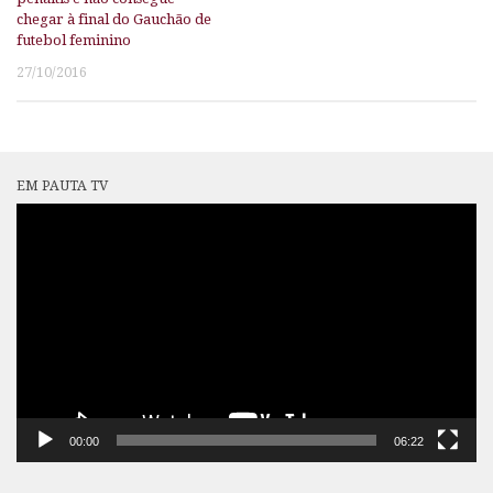
chegar à final do Gauchão de
futebol feminino
27/10/2016
EM PAUTA TV
Tocador
de
vídeo
00:00
06:22