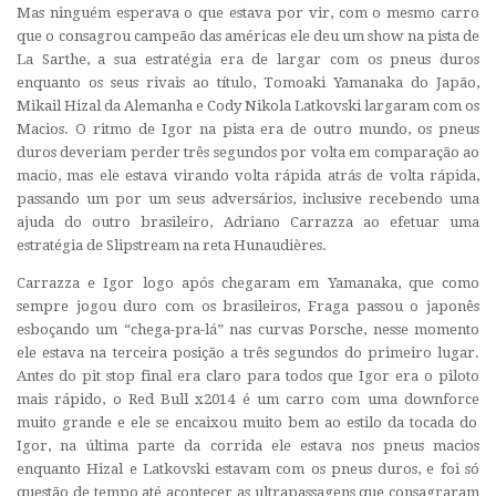
Mas ninguém esperava o que estava por vir, com o mesmo carro
que o consagrou campeão das américas ele deu um show na pista de
La Sarthe, a sua estratégia era de largar com os pneus duros
enquanto os seus rivais ao título, Tomoaki Yamanaka do Japão,
Mikail Hizal da Alemanha e Cody Nikola Latkovski largaram com os
Macios. O ritmo de Igor na pista era de outro mundo, os pneus
duros deveriam perder três segundos por volta em comparação ao
macio, mas ele estava virando volta rápida atrás de volta rápida,
passando um por um seus adversários, inclusive recebendo uma
ajuda do outro brasileiro, Adriano Carrazza ao efetuar uma
estratégia de
Slipstream
na reta
Hunaudières.
Carrazza e Igor logo após chegaram em Yamanaka, que como
sempre jogou duro com os brasileiros, Fraga passou o japonês
esboçando um “chega-pra-lá” nas curvas Porsche, nesse momento
ele estava na terceira posição a três segundos do primeiro lugar.
Antes do pit stop final era claro para todos que Igor era o piloto
mais rápido, o Red Bull x2014 é um carro com uma
downforce
muito grande e ele se encaixou muito bem ao estilo da tocada do
Igor, na última parte da corrida ele estava nos pneus macios
enquanto Hizal e Latkovski estavam com os pneus duros, e foi só
questão de tempo até acontecer as ultrapassagens que consagraram