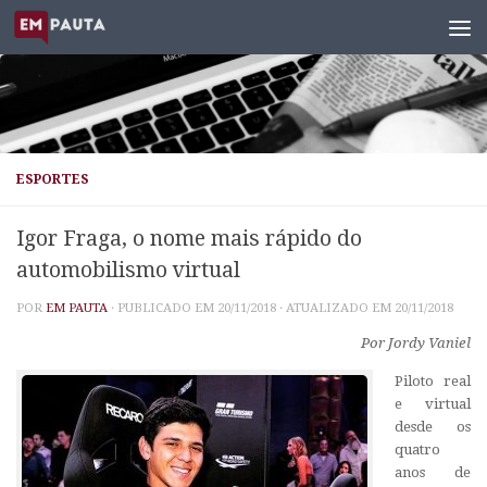
Skip to content
ESPORTES
Igor Fraga, o nome mais rápido do
automobilismo virtual
POR
EM PAUTA
· PUBLICADO EM
20/11/2018
· ATUALIZADO EM
20/11/2018
Por Jordy Vaniel
Piloto real
e virtual
desde os
quatro
anos de