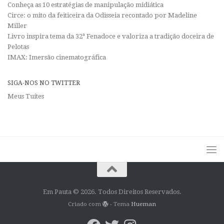
Conheça as 10 estratégias de manipulação midiática
Circe: o mito da feiticeira da Odisseia recontado por Madeline
Miller
Livro inspira tema da 32ª Fenadoce e valoriza a tradição doceira de
Pelotas
IMAX: Imersão cinematográfica
SIGA-NOS NO TWITTER
Meus Tuítes
Em Pauta © 2026. Todos Direitos Reservados.
Criado com
- Tema
Hueman