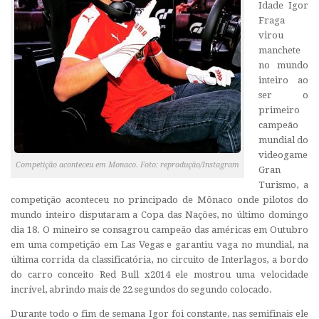
Idade Igor
Fraga
virou
manchete
no mundo
inteiro ao
ser o
primeiro
campeão
mundial do
videogame
Competição aconteceu em Monaco. Foto: reprodução/Instagram
Gran
Turismo, a
competição aconteceu no principado de Mônaco onde pilotos do
mundo inteiro disputaram a Copa das Nações, no último domingo
dia 18. O mineiro se consagrou campeão das américas em Outubro
em uma competição em Las Vegas e garantiu vaga no mundial, na
última corrida da classificatória, no circuito de Interlagos, a bordo
do carro conceito Red Bull x2014 ele mostrou uma velocidade
incrível, abrindo mais de 22 segundos do segundo colocado.
Durante todo o fim de semana Igor foi constante, nas semifinais ele