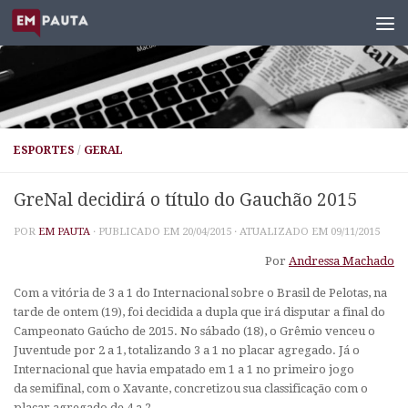
Skip to content
ESPORTES
/
GERAL
GreNal decidirá o título do Gauchão 2015
POR
EM PAUTA
· PUBLICADO EM
20/04/2015
· ATUALIZADO EM
09/11/2015
Por
Andressa Machado
Com a vitória de 3 a 1 do Internacional sobre o Brasil de Pelotas, na
tarde de ontem (19), foi decidida a dupla que irá disputar a final do
Campeonato Gaúcho de 2015. No sábado (18), o Grêmio venceu o
Juventude por 2 a 1, totalizando 3 a 1 no placar agregado. Já o
Internacional que havia empatado em 1 a 1 no primeiro jogo
da semifinal, com o Xavante, concretizou sua classificação com o
placar agregado de 4 a 2.