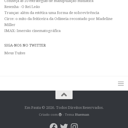
Conheça as 10 estratégias de manipulação midiática
Resenha - O Rei Leão
Tranças: além da estética uma forma de sobrevivência
Circe: o mito da feiticeira da Odisseia recontado por Madeline
Miller
IMAX: Imersão cinematográfica
SIGA-NOS NO TWITTER
Meus Tuítes
Em Pauta © 2026. Todos Direitos Reservados.
Criado com
- Tema
Hueman