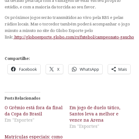
da decisão pela taça com a vantagem de estar em seu próprio
estádio, e com a maioria da torcida ao seu favor.
Os próximos jogos serão transmitidos ao vivo pela RBS e pelas
rádios locais. Mas o torcedor também poderá acompanhar o jogo
minuto a minuto no site do Globo Esporte pelo
link:
http://globoesporte.globo.com/rs/futebol/campeonato-gaucho
Compartilhe:
Facebook
X
WhatsApp
Mais
Posts Relacionados
O Grêmio está fora da final
Em jogo de duelo tático,
da Copa do Brasil
Santos leva a melhor e
Em "Esportes"
vence na Arena
Em "Esportes"
Matrículas especiais: como