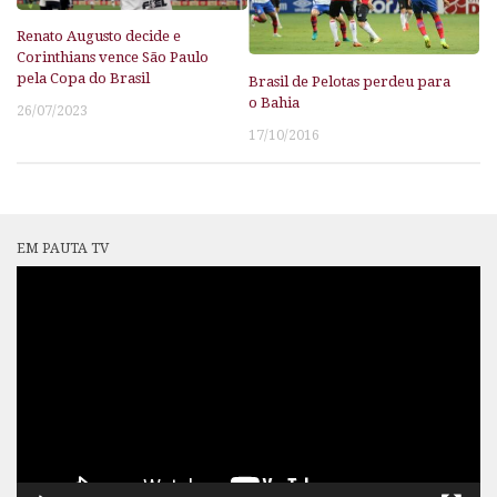
Renato Augusto decide e
Corinthians vence São Paulo
pela Copa do Brasil
Brasil de Pelotas perdeu para
o Bahia
26/07/2023
17/10/2016
EM PAUTA TV
Tocador
de
vídeo