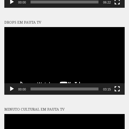
00:00
06:22
DROPS EM PAUTA TV
Tocador
de
vídeo
00:00
03:15
MINUTO CULTURAL EM PAUTA TV
Tocador
de
vídeo